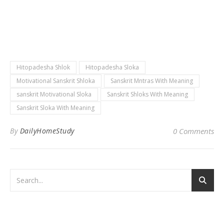
Hitopadesha Shlok
Hitopadesha Sloka
Motivational Sanskrit Shloka
Sanskrit Mntras With Meaning
sanskrit Motivational Sloka
Sanskrit Shloks With Meaning
Sanskrit Sloka With Meaning
By
DailyHomeStudy
0 Comments