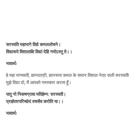
सरस्वति महाभागे विद्ये कमललोचने।
विद्यारूपे विशालाक्षि विद्यां देहि नमोऽस्तु ते।।
भावार्थः
हे महा भाग्यवती, ज्ञानदात्री, ज्ञानरूपा कमल के समान विशाल नेत्र वाली सरस्वती!
मुझे विद्या दो, मैं आपको नमस्कार करता हूँ।
पातु नो निकषग्रावा मतिहेम्न: सरस्वती।
प्राज्ञेतरपरिच्छेदं वचसैव करोति या।।
भावार्थः