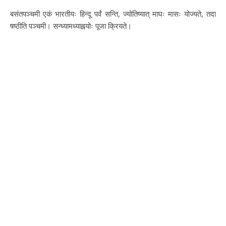
बसंतपञ्चमी एकं भारतीयः हिन्दू पर्वं सन्ति, ज्योतिष्यात् माघः मासः योज्यते, तदा
षष्ठीति पञ्चमी। सन्ध्यामध्याह्नयोः पूजा क्रियते।