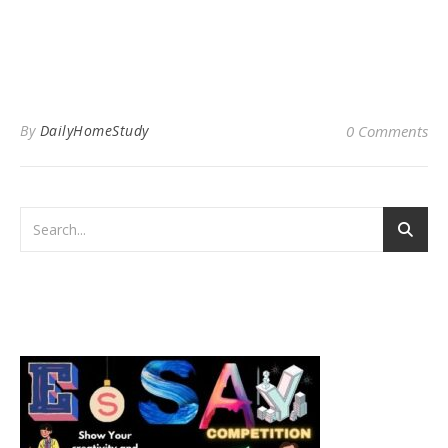
By
DailyHomeStudy
0 Comments