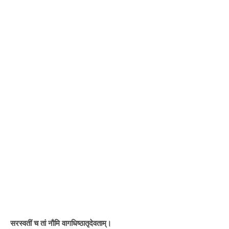
सरस्वतीं च तां नौमि वागधिष्ठातृदेवताम्।