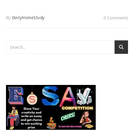
By
DailyHomeStudy
0 Comments