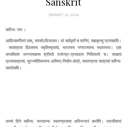
Sanskrit
January 15, 2024
सर्वेभ्यः नमः।
आदित्यवर्णेतरां ताम्, तपसोऽधिजायत। तां सर्वपूर्णां च शान्तिं, यज्ञकृत्सु प्रयच्छति।
स्वतंत्रता दिवसस्य स्मृतिस्मृतायां, भारतस्य गणराज्यस्य स्थापनाय। एकं
सप्ततितमं जननायकाय श्रीमते राजेन्द्र-प्रसादाय निधिपतये च। सखायं
द्रव्ययात्रायां, सुरज्योतिरूपस्य अस्मिन् निर्वाण-क्षेत्रे, स्वतन्त्रता यात्रायां सर्वेभ्यः
समर्पयामि।
तस्यां दिने सर्वेभ्यः जनताभ्यः स्वतन्त्रताया अभिनन्दनं करोमि। भारतीयानां