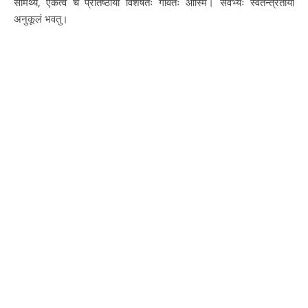
सामर्थ्ये, एकत्वे च प्रतिष्ठायां विशेषतः गर्वितः आस्मि। सर्वेभ्यः स्वतन्त्रताया
अनुकूलं भवतु।