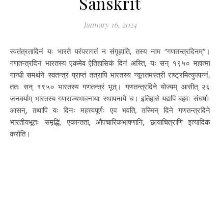
Sanskrit
January 16, 2024
स्वतंत्रतादिनं यः भारते परंपरागतं न संगृह्णाति, तस्य नाम “गणतन्त्रदिनम्”।
गणतन्त्रदिनं भारतस्य एकमेव ऐतिहासिकं दिनं अस्ति, यः सन् १९५० महात्मा
गान्धी समर्थने स्वतन्त्रं प्राप्तं तत्रापि भारतस्य न्यूनतमस्त्री राष्ट्रमित्युपपन्नं,
ततः सन् १९५० भारतस्य गणतन्त्रं भूत्। गणतन्त्रदिने योज्यम् आसीत् २६
जनवर्याम् भारतस्य गणराज्यभावनाया: स्थापनायै च। इतिहासे यद्यपि बहवः संघर्षाः
आसन्, तथापि यः दिनः महत्त्वपूर्णः एव भवति, तस्मिन् दिने गणतन्त्रदिने
भारतीयभूतः समृद्धिं, एकान्तता, औपचारिकभाषणानि, छायाचित्राणि इत्यादिकं
करोति।