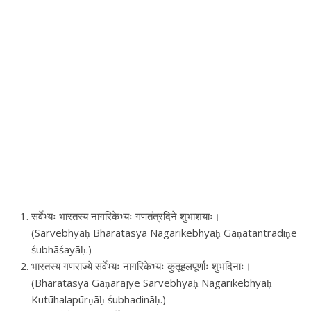
सर्वेभ्यः भारतस्य नागरिकेभ्यः गणतंत्रदिने शुभाशयाः।
(Sarvebhyaḥ Bhāratasya Nāgarikebhyaḥ Gaṇatantradiṇe
śubhāśayāḥ.)
भारतस्य गणराज्ये सर्वेभ्यः नागरिकेभ्यः कुतूहलपूर्णाः शुभदिनाः।
(Bhāratasya Gaṇarājye Sarvebhyaḥ Nāgarikebhyaḥ
Kutūhalapūrṇāḥ śubhadināḥ.)