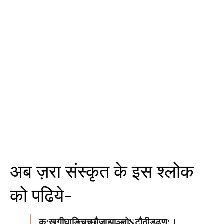
अब ज़रा संस्कृत के इस श्लोक
को पढिये-
क:खगीघाङ्चिच्छौजाझाञ्ज्ञोSटौठीडढण:।