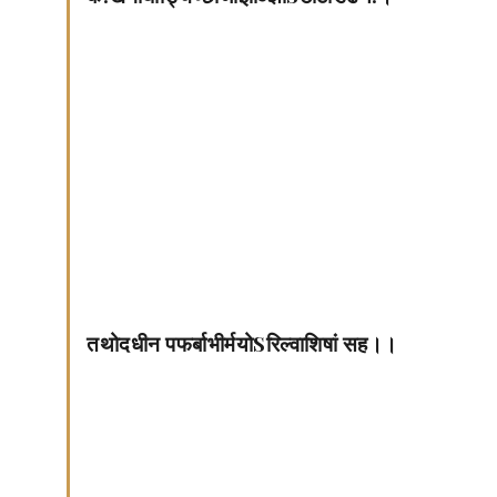
तथोदधीन पफर्बाभीर्मयोSरिल्वाशिषां सह।।