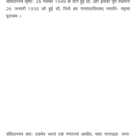
संविधानस्य सृष्टिः 26 नवम्बर 1949 के दिन हुई थी, और इसका पूर्ण स्थापना
26 जनवरी 1950 को हुई थी, जिसे हम गणतंत्रदिवसम् नामाभिः स्मृत्वा
पूजयामः।
संविधानस्य सारः एकमेव भारतं एकं गणराज्यं आसीत्, यत्र नानाभूताः जनाः