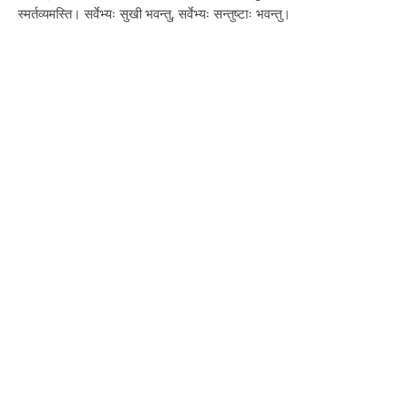
स्मर्तव्यमस्ति। सर्वेभ्यः सुखी भवन्तु, सर्वेभ्यः सन्तुष्टाः भवन्तु।