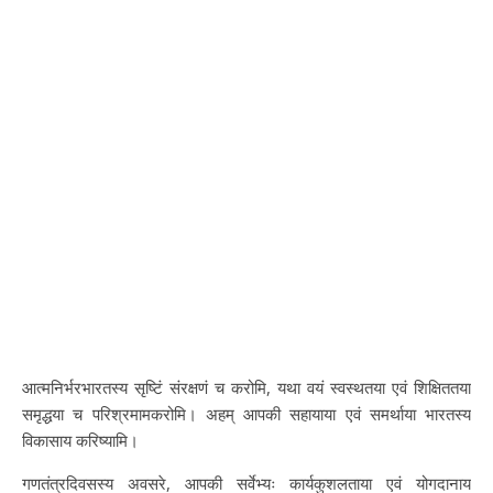
आत्मनिर्भरभारतस्य सृष्टिं संरक्षणं च करोमि, यथा वयं स्वस्थतया एवं शिक्षिततया
समृद्धया च परिश्रमामकरोमि। अहम् आपकी सहायाया एवं समर्थाया भारतस्य
विकासाय करिष्यामि।
गणतंत्रदिवसस्य अवसरे, आपकी सर्वेभ्यः कार्यकुशलताया एवं योगदानाय