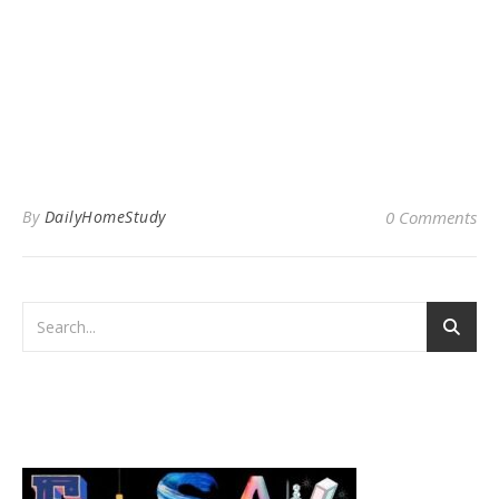
By
DailyHomeStudy
0 Comments