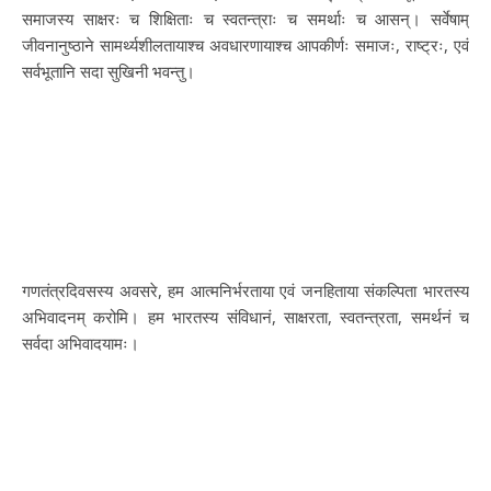
समाजस्य साक्षरः च शिक्षिताः च स्वतन्त्राः च समर्थाः च आसन्। सर्वेषाम्
जीवनानुष्ठाने सामर्थ्यशीलतायाश्च अवधारणायाश्च आपकीर्णः समाजः, राष्ट्रः, एवं
सर्वभूतानि सदा सुखिनी भवन्तु।
गणतंत्रदिवसस्य अवसरे, हम आत्मनिर्भरताया एवं जनहिताया संकल्पिता भारतस्य
अभिवादनम् करोमि। हम भारतस्य संविधानं, साक्षरता, स्वतन्त्रता, समर्थनं च
सर्वदा अभिवादयामः।