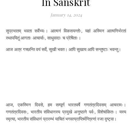
In Sanskrit
January 14, 2024
सुप्रभातम् भवता सर्वेभ्यः। आत्मनं विकसयन्तोः, यहां अस्मिन आत्मनिर्भरतां
स्थापयितुं आगताः आचार्याः, साधुवादाः च प्रेषिताः।
आज अत्र गच्छन्ति वयं सर्वे, सुखी भवत। आपि सुखाय आपि सन्तुष्टाः भवन्तु।
आज, एकस्मिन दिवसे, हम सम्पूर्ण भारतवर्षे गणतंत्रदिवसम् आचरामः।
गणतंत्रदिवसः, भारतीय संविधानस्य प्रमुखे अनुष्ठाने पर्वः, विशेषांकितः। यस्य
स्मृत्या, भारतीय संविधानं प्रारम्भं याचितं भगवत्प्राप्तिर्मन्त्रिणां रजा दृष्ट्वा।