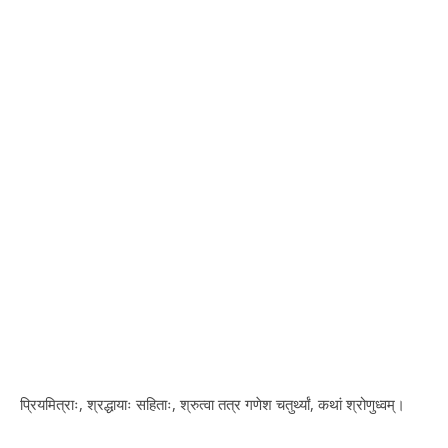
प्रियमित्राः, श्रद्धायाः सहिताः, श्रुत्वा तत्र गणेश चतुर्थ्यां, कथां श्रोणुध्वम्।