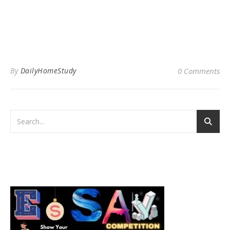
By
DailyHomeStudy
0 Comments