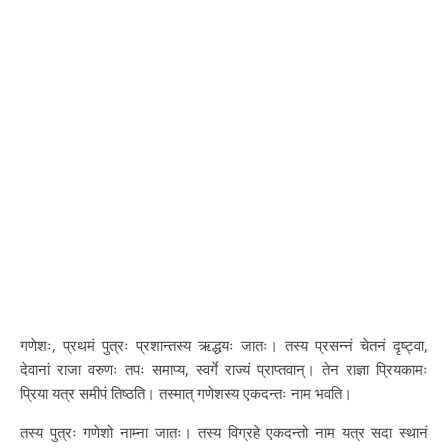
गणेशः, प्रथमं पुत्रः प्रशान्तस्य ऋद्धयः जातः। तस्य प्रसन्नं चेतनं दृष्ट्वा,
देवानां राजा वरुणः तपः समाप्य, स्वर्गे राज्यं प्राप्तवान्। तेन राज्ञा प्रियकामः
प्रिया यत्र समीपं तिष्ठति। तस्मात् गणेशस्य एकदन्तः नाम भवति।
तस्य पुत्रः गणेशो नाम्ना जातः। तस्य विग्रहे एकदन्तो नाम यत्र सदा स्थानं