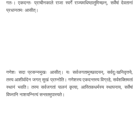
गतः। एकदन्तः प्राचीनकाले राजा स्वर्गे राज्यमधिष्ठातुमिच्छन्, सर्वेषां देवतानां
प्रधानतमः आसीत्।
गणेशः सदा प्रसन्नमुखः आसीत्। यः सर्वजगतामुच्छादयन्, सर्वदुःखनिवृत्तये,
तस्य आशीर्वादेन जगत् सुखं प्राप्नोति। गणेशस्य एकदन्तस्य विग्रहे, सर्वशक्तिमतां
स्थानं भवति। तस्य सर्वजगतां पालनं कृत्वा, आस्तिकधर्मस्य स्थापनाय, सर्वेषां
विघ्नानि नाशयन्नित्यं सन्ततमुपास्यते।