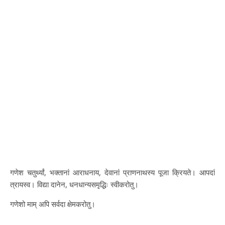
गणेश चतुर्थ्यां, भक्तानां आराधनाय, देवानां प्राणनाथस्य पूजा क्रियते। आपदां
त्रायस्व। विद्या दानेन, धनधान्यसमृद्धिः स्वीकरोतु।
गणेशो माम् अपि सर्वदा क्षेमकरोतु।