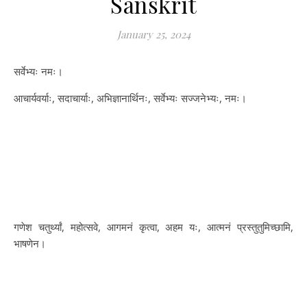
Sanskrit
January 25, 2024
सर्वेभ्यः नमः।
आचार्यवर्याः, सदाचार्याः, अभिज्ञानार्थिनः, सर्वेभ्यः सज्जनेभ्यः, नमः।
गणेश चतुर्थ्यां, महोत्सवे, आगमनं कृत्वा, अहम यः, आत्मनं प्रस्तुतुमिच्छामि,
भाषणेन।