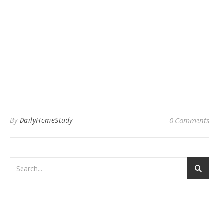
By
DailyHomeStudy
0 Comments