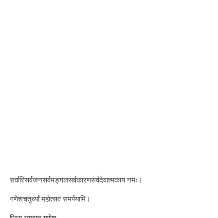
सर्वारिसर्वजनसर्वमङ्गलसर्वकारणसर्वदेवात्मकाय नमः।
गणेशचतुर्थ्यां महोत्सवं समर्पयामि।
प्रिय भगवान गणेश,