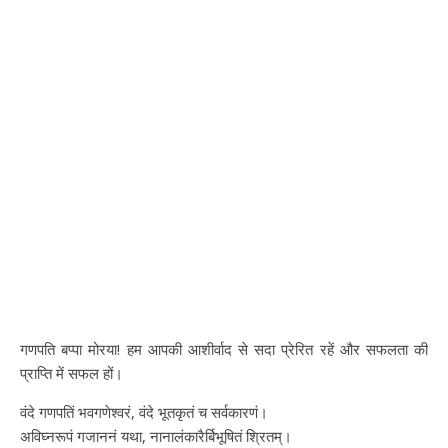
गणपति बप्पा मोरया! हम आपकी आशीर्वाद से सदा प्रेरित रहें और सफलता की
प्राप्ति में सफल हों।
वंदे गणपतिं भवगणेश्वरं, वंदे भूतकृतं च सर्वकारणं।
अविघ्नरूपं गजाननं यथा, नानालंकारैर्बिभूषितं श्रितम्।