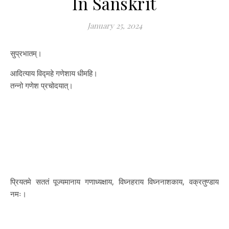
In Sanskrit
January 25, 2024
सुप्रभातम्।
आदित्याय विद्महे गणेशाय धीमहि।
तन्नो गणेश प्रचोदयात्।
प्रियतमे सततं पूज्यमानाय गणाध्यक्षाय, विघ्नहराय विघ्ननाशकाय, वक्रतुण्डाय
नमः।