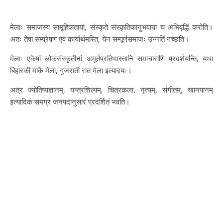
मेलाः समाजस्य सामूहिकतायां, संस्कृते संस्कृतिकानुभवायां च अभिवृद्धिं करोति।
अतः तेषां सम्प्रेषणं एव कार्यार्थमस्ति, येन सम्पूर्णसमाजः उन्नतिं गच्छति।
मेलाः एकेषां लोकसंस्कृतीनां अमूर्तप्रतिभास्तानि समाचाराणि प्रदर्शयन्ति, यथा
बिहारकी माकै मेला, गुजराती रात मेला इत्यादयः।
अत्र ज्योतिष्यज्ञानम्, यन्त्रशिल्पम्, चित्रकला, नृत्यम्, संगीतम्, खानपानम्
इत्यादिकं समग्रं जनपदानुसारं प्रदर्शितं भवति।