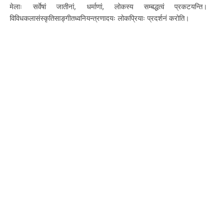
मेलाः सर्वेषां जातीनां, धर्माणां, लोकस्य सम्बद्धत्वं प्रकटयन्ति।
विविधकलासंस्कृतिसाङ्गीतध्वनियन्त्रणादयः लोकप्रियाः प्रदर्शनं करोति।