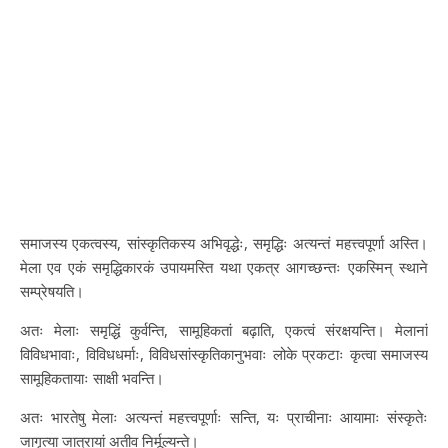
समाजस्य एकत्वस्य, सांस्कृतिकस्य अभिवृद्धेः, समृद्धिः अत्यन्तं महत्त्वपूर्णा अस्ति।
मेला एव एकं समृद्धिकारकं उपायमस्ति यथा एकत्र आगच्छन्तः एकस्मिन् स्थाने
सम्प्रेषयति।
अतः मेलाः समृद्धिं कुर्वन्ति, सामूहिकतां बढ़ाति, एकत्वं संरक्षयन्ति। मेलानां
विविधभावाः, विविधधर्माः, विविधसांस्कृतिकानुभवाः लोके प्रकटाः कृत्वा समाजस्य
सामूहिकतायाः साक्षी भवन्ति।
अतः भारतेषु मेलाः अत्यन्तं महत्त्वपूर्णाः सन्ति, यः प्राचीनाः आयामाः संस्कृतेः
जागृत्या जात्रायां अतीव निर्मूल्यन्ते।