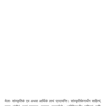
मेलाः सांस्कृतिकं एव अथवा आर्थिकं लाभं प्रदायन्ति। सांस्कृतिकेनार्थेन साहित्यं,