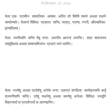
February 25, 2024
मेला एकः प्राचीनः सामाजिकः आयामः अस्ति जो विशेषे समये अथवा स्थाने
सम्प्रेष्यते। मेलानां विविधाः प्रकाराः सन्ति, जात्रा, ग्राम्य, नगरी, औपचारिकाः
इत्यादिकम्।
मेलाः रमणीयानि सन्ति येषु जनाः अपनीय आनन्दं लभन्ति। तत्र समाजस्य
सामूहिकता अथवा सम्बन्धविभागाः प्रधानं भागं भवन्ति।
मेलाः राज्येषु अथवा प्रदेशेषु अनेके जनाः एकाग्रं संगठिताः कार्यक्रमानि कर्तुं
श्रमणीयानि सन्ति। एतेषु स्थानेषु अथवा समयेषु अनेकाः विविधाः वस्तूनि
विक्रयार्थं वा प्रदर्शनार्थं वा आगच्छन्ति।