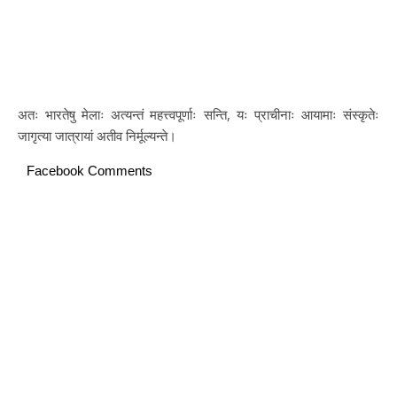
अतः भारतेषु मेलाः अत्यन्तं महत्त्वपूर्णाः सन्ति, यः प्राचीनाः आयामाः संस्कृतेः
जागृत्या जात्रायां अतीव निर्मूल्यन्ते।
Facebook Comments