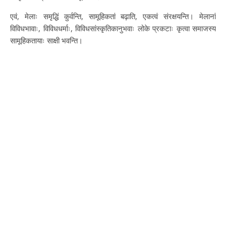
एवं, मेलाः समृद्धिं कुर्वन्ति, सामूहिकतां बढ़ाति, एकत्वं संरक्षयन्ति। मेलानां
विविधभावाः, विविधधर्माः, विविधसांस्कृतिकानुभवाः लोके प्रकटाः कृत्वा समाजस्य
सामूहिकतायाः साक्षी भवन्ति।