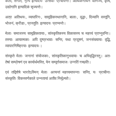
कला, संगीतं, नृत्यं इत्यादयः उत्सवाः प्रचार्यन्ते। आर्थिकेनार्थेन वाणिज्यं, कृषिं,
उद्योगानि इत्यादिकं सृज्यन्ते।
अत्र अतिथयः, व्यापारिनः, सामूहिकस्थानानि, बालाः, वृद्धाः, दिव्यानि वस्तूनि,
भोजनं, क्रीडाः, प्रस्तुतिः इत्यादयः प्राप्यन्ते।
मेलाः समाजस्य सामूहिकतायाः, सांस्कृतिकस्य विकासस्य च महत्त्वं प्राप्नुवन्ति।
तस्याः आयात्मकाः अपि दुष्प्रभावाः सन्ति, यथा प्रदूषणं, जनसंख्यायाः वृद्धि,
व्यापारनिष्क्रियाः इत्यादयः।
संस्कृते मेलाः जनानां संयोजकाः, सांस्कृतिकानुभवायाः च अभिवृद्धिरस्तु। अतः
तेषां सम्प्रेषणं एव कार्यार्थमस्ति, येन सम्पूर्णसमाजः उन्नतिं गच्छति।
एवं तद्विशेषे भारतेऽस्मिन् मेलाः अत्यन्तं महत्त्वमापन्नाः सन्ति, यः प्राचीनाः
संस्कृतिः विकस्वर्णकाले उन्नतायां अतीव निर्मूल्यते।