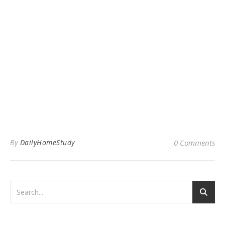
By
DailyHomeStudy
0 Comments