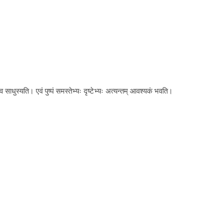
व साधुस्यति। एवं पुष्पं समस्तेभ्यः दृष्टेभ्यः अत्यन्तम् आवश्यकं भवति।