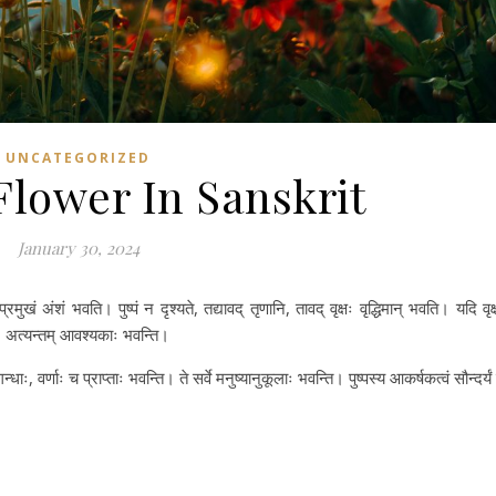
UNCATEGORIZED
Flower In Sanskrit
January 30, 2024
प्रमुखं अंशं भवति। पुष्पं न दृश्यते, तद्यावद् तृणानि, तावद् वृक्षः वृद्धिमान् भवति। यदि वृक्
पाः अत्यन्तम् आवश्यकाः भवन्ति।
न्धाः, वर्णाः च प्राप्ताः भवन्ति। ते सर्वे मनुष्यानुकूलाः भवन्ति। पुष्पस्य आकर्षकत्वं सौन्दर्यं