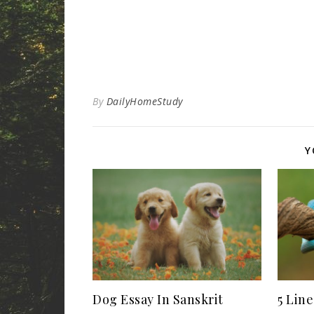
By
DailyHomeStudy
Y
Dog Essay In Sanskrit
5 Lin