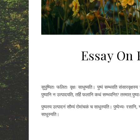
Essay On 
सुपुष्पितः फलितः वृक्षः साधुष्यति। पुष्पं सम्भवति संसारवृक्षस्य 
पुष्पानि न उत्पादयति, तर्हि फलानि कथं सम्भवन्ति? तस्मात् पुष्
पुष्पस्य उत्पादनं सौम्यं रोमांचकं च साधुस्यति। पुष्पेभ्यः रसानि, ग
साधुस्यति।