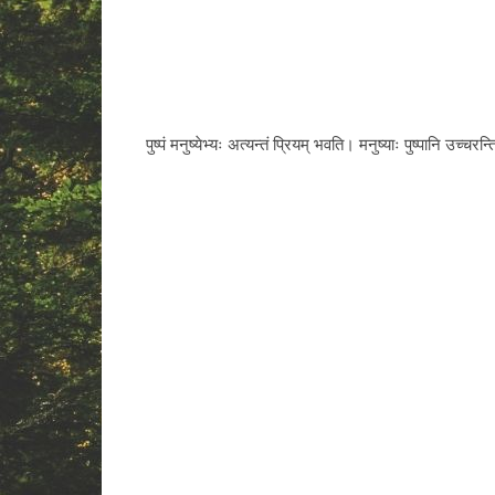
पुष्पं मनुष्येभ्यः अत्यन्तं प्रियम् भवति। मनुष्याः पुष्पानि उच्चरन्