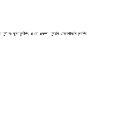
ति, पुष्पेभ्यः पूजां कुर्वन्ति, अथवा अपन्नाः पुष्पानि आचमनीयानि कुर्वन्ति।