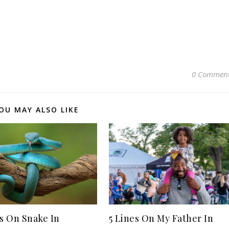
0 Commen
OU MAY ALSO LIKE
es On Snake In
5 Lines On My Father In