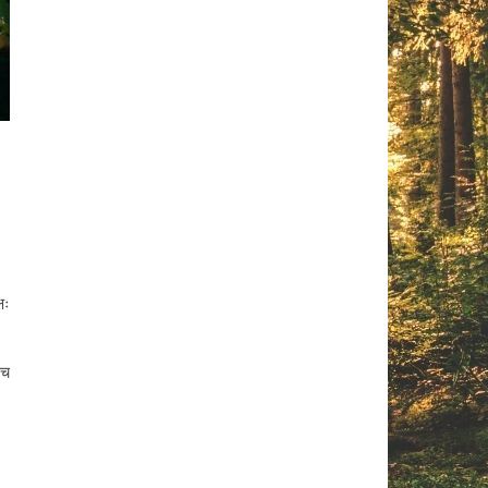
षः
 च