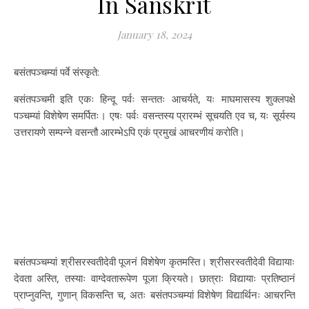
In Sanskrit
January 18, 2024
बसंतपञ्चम्यां पर्वे संस्कृते:
बसंतपञ्चमी इति एकः हिन्दू पर्वः सन्ततः आचर्यते, यः माघमासस्य शुक्लपक्षे
पञ्चम्यां विशेषेण समर्पितः। एषः पर्वः वसन्तस्य प्रारम्भं सूचयति एव च, यः सूर्यस्य
उत्तरायणे सम्पन्ने वसन्तौ आरम्भेऽपि एकं प्रमुखं आचरणीयं करोति।
बसंतपञ्चम्यां श्रीसरस्वतीदेवी पूजनं विशेषेण कृतमस्ति। श्रीसरस्वतीदेवी विद्यायाः
देवता अस्ति, तस्याः वाग्देवतारूपेण पूजा क्रियते। छात्राः विद्यायाः प्रतिष्ठानं
प्राप्नुवन्ति, गुणान् विकसन्ति च, अतः बसंतपञ्चम्यां विशेषेण विद्यार्थिनः आचरन्ति