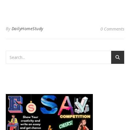
By
DailyHomeStudy
0 Comments