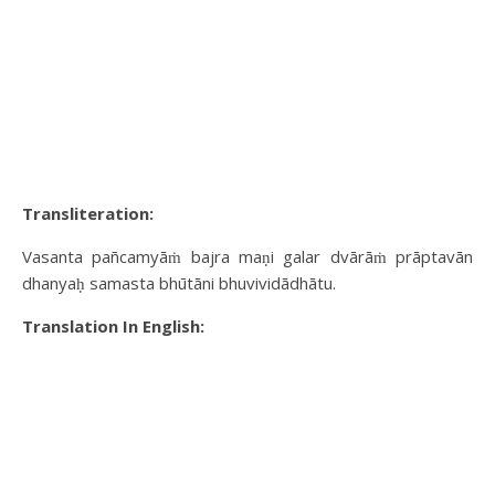
Transliteration:
Vasanta pañcamyāṁ bajra maṇi galar dvārāṁ prāptavān
dhanyaḥ samasta bhūtāni bhuvividādhātu.
Translation In English: