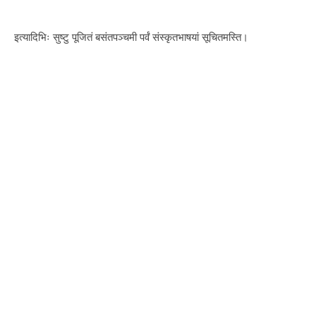
इत्यादिभिः सुष्टु पूजितं बसंतपञ्चमी पर्वं संस्कृतभाषयां सूचितमस्ति।