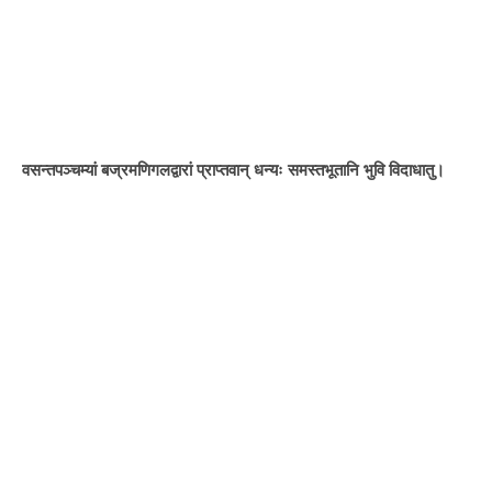
वसन्तपञ्चम्यां बज्रमणिगलद्वारां प्राप्तवान् धन्यः समस्तभूतानि भुवि विदाधातु।