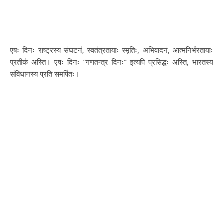
एषः दिनः राष्ट्रस्य संघटनं, स्वतंत्रतायाः स्मृतिः, अभिवादनं, आत्मनिर्भरतायाः
प्रतीकं अस्ति। एषः दिनः “गणतन्त्र दिनः” इत्यपि प्रसिद्धः अस्ति, भारतस्य
संविधानस्य प्रति समर्पितः।