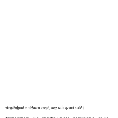
संस्कृतिर्भूषयते नागरिकस्य राष्ट्रं, यत्र धर्मः प्रधानं भवति।