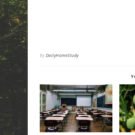
By
DailyHomeStudy
Y