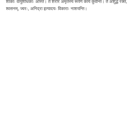
शाकाः वायुशोधकाः अस्ति। ते शरीरे अमृतस्य रूपेण कार्यं कुर्वन्ति। ते अशुद्धं रक्तं,
श्वसनम्, ज्वरः, अनिद्रा इत्यादयः विकाराः नाशयन्ति।