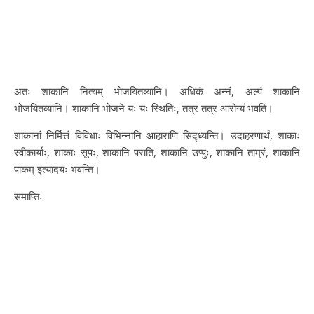
अतः शाकानि नित्यम् भोजयितव्यानि। अधिकं अन्नं, अल्पं शाकानि
भोजयितव्यानि। शाकानि भोजने यः यः स्थितिः, तत्र तत्र आरोग्यं भवति।
शाकानां निर्मित्तं विविधाः विभिन्नानि आहाराणि सिद्ध्यन्ति। उदाहरणार्थं, शाकाः
स्वीकार्याः, शाकाः सूपः, शाकानि पराति, शाकानि उप्पुः, शाकानि ताम्रं, शाकानि
पाकम् इत्यादयः भवन्ति।
समाप्तिः