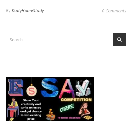
By
DailyHomeStudy
0 Comments