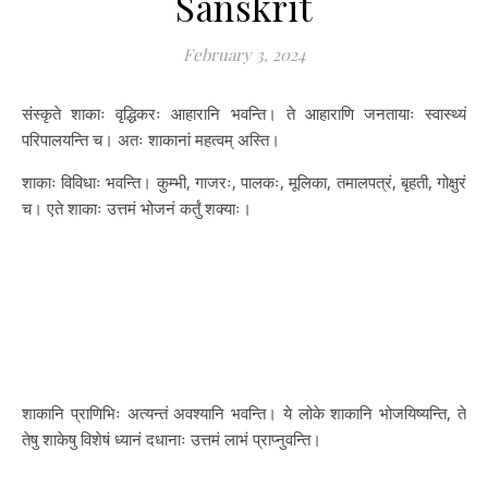
Sanskrit
February 3, 2024
संस्कृते शाकाः वृद्धिकरः आहारानि भवन्ति। ते आहाराणि जनतायाः स्वास्थ्यं
परिपालयन्ति च। अतः शाकानां महत्वम् अस्ति।
शाकाः विविधाः भवन्ति। कुम्भी, गाजरः, पालकः, मूलिका, तमालपत्रं, बृहती, गोक्षुरं
च। एते शाकाः उत्तमं भोजनं कर्तुं शक्याः।
शाकानि प्राणिभिः अत्यन्तं अवश्यानि भवन्ति। ये लोके शाकानि भोजयिष्यन्ति, ते
तेषु शाकेषु विशेषं ध्यानं दधानाः उत्तमं लाभं प्राप्नुवन्ति।