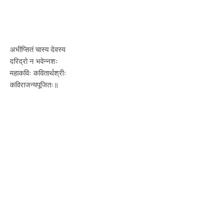
अभीप्सितं चास्य देवस्य
दरिद्रो न भवेन्नशः
महाकविः कवितार्थश्रीः
कविराजन्यपूजितः॥