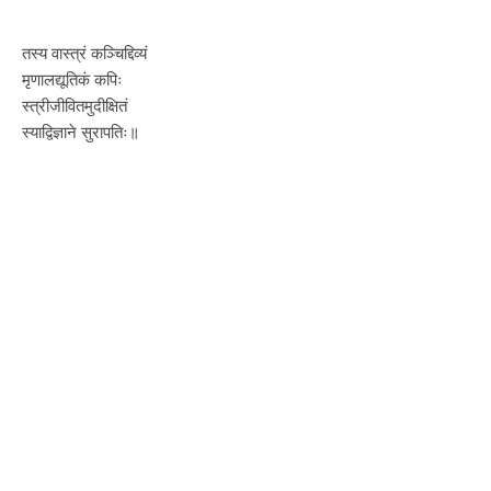
तस्य वास्त्रं कञ्चिद्दिव्यं
मृणालद्यूतिकं कपिः
स्त्रीजीवितमुदीक्षितं
स्याद्विज्ञाने सुरापतिः॥