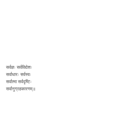
सर्वज्ञः सर्वविद्येशः
सर्वाधारः सर्वस्वः
सर्वात्मा सर्वदृष्टिः
सर्वानुग्रहकारणम्॥