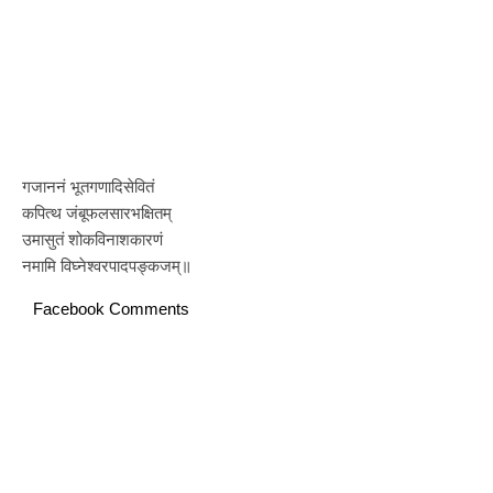
गजाननं भूतगणादिसेवितं
कपित्थ जंबूफलसारभक्षितम्
उमासुतं शोकविनाशकारणं
नमामि विघ्नेश्वरपादपङ्कजम्॥
Facebook Comments