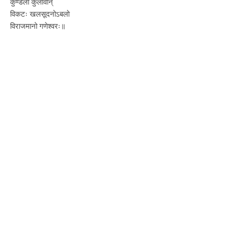
कुण्डली कुलावान्
विकटः खलसूदनोऽबलो
विराजमानो गणेश्वरः॥