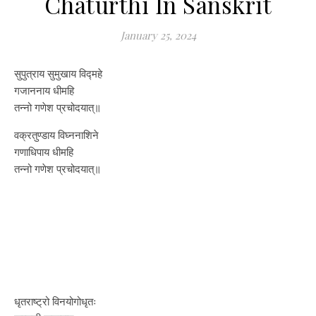
Chaturthi In Sanskrit
January 25, 2024
सुपुत्राय सुमुखाय विद्महे
गजाननाय धीमहि
तन्नो गणेश प्रचोदयात्॥
वक्रतुण्डाय विघ्ननाशिने
गणाधिपाय धीमहि
तन्नो गणेश प्रचोदयात्॥
धृतराष्ट्रो विनयोगोधृतः