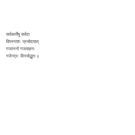
सर्वकार्येषु सर्वदा
विघ्ननाशः प्रचोदयात्
गजाननो गजवाहनः
गजेन्द्रः विनयोद्धृतः॥