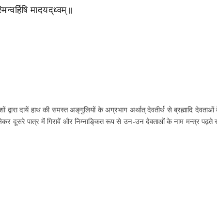
्वर्हिषि मादयद्‌ध्वम्‌॥
ारा दायें हाथ की समस्त अङ्‌गुलियों के अग्रभाग अर्थात्‌ देवतीर्थ से ब्रह्मादि देवताओं 
र दूसरे पात्र में गिरावें और निम्नाङि्‌कत रूप से उन-उन देवताओं के नाम मन्त्र पढ़ते रह