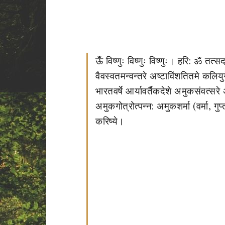
ऊँ विष्णुः विष्णुः विष्णुः। हरि: ॐ तत्सदद
वैवस्वतमन्वन्तरे अष्टाविंशतितमे कलियु
भारतवर्षे आर्यावर्तैकदेशे अमुकसंवत्
अमुकगोत्रोत्पन्न: अमुकशर्मा (वर्मा, गुप्
करिष्ये।