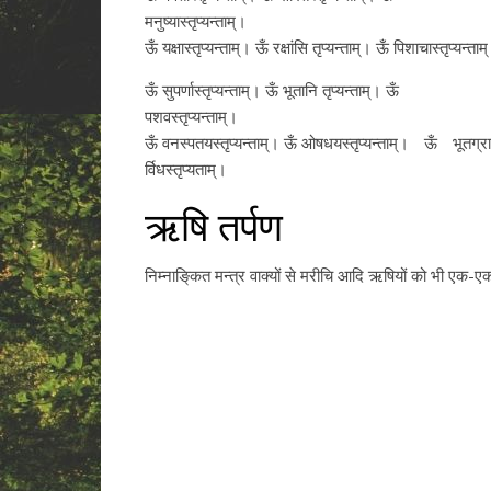
मनुष्यास्तृप्यन्ताम्‌।
ऊँ यक्षास्तृप्यन्ताम्‌। ऊँ रक्षांसि तृप्यन्ताम्‌। ऊँ पिशाचास्तृप्यन्ताम्
ऊँ सुपर्णास्तृप्यन्ताम्‌। ऊँ भूतानि तृप्यन्ताम्‌। ऊँ
पशवस्तृप्यन्ताम्‌।
ऊँ वनस्पतयस्तृप्यन्ताम्‌। ऊँ ओषधयस्तृप्यन्ताम्‌।ﾠऊँﾠभूतग्रा
र्विधस्तृप्यताम्‌।
ऋषि तर्पण
निम्नाङि्‌कत मन्त्र वाक्यों से मरीचि आदि ऋषियों को भी एक-