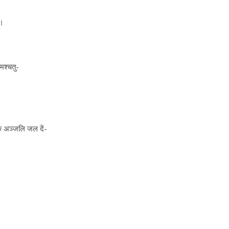
‌।
मश्चतु-
एक अञ्जलि जल दें-