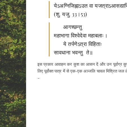
येऽअग्निजिह्नाऽउत वा यजत्राऽआसद्यास्मिन
(शु. यजु. 33।53)
आगच्छन्तु
महाभागा विश्वेदेवा महाबलाः।
ये तर्पणेऽत्रा विहिताः
सावधाना भवन्तु ते॥
इस प्रकार आवाहन कर कुश का आसन दें और उन पूर्वाग्र कुशों द्व
लिए पूर्वोक्त पात्र में से एक-एक अञ्जलि चावल मिश्रित जल लेक
–