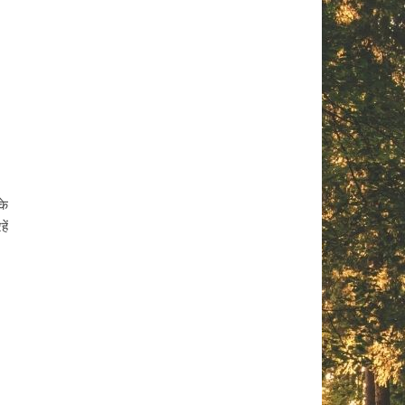
के
ें