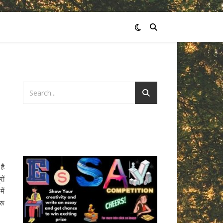
है
ों
ें
रू