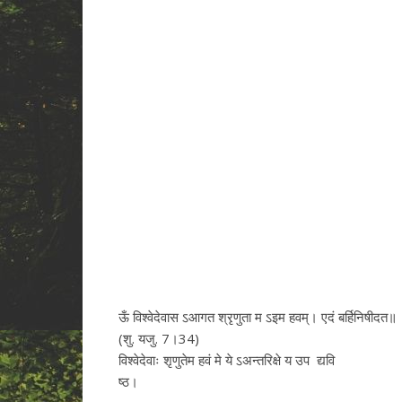
ऊँ विश्वेदेवास ऽआगत श्रृणुता म ऽइम हवम्‌। एदं बर्हिनिषीदत॥
(शु. यजु. 7।34)
विश्वेदेवाः शृणुतेम हवं मे ये ऽअन्तरिक्षे य उप द्यवि
ष्ठ।