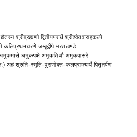
्यैतस्य श्रीब्रह्मणो द्वितीयपरार्धे श्रीश्वेतवाराहकल्पे
गे कलिप्रथमचरणे जम्बूद्वीपे भरतखण्डे
सरे अमुकमासे अमुकपक्षे अमुकतिथौ अमुकवासरे
त:) अहं श्रुति-स्मृति-पुराणोक्त-फलप्राप्त्यर्थं पितृतर्पणं