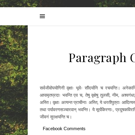
Paragraph O
सर्वजीवोपयोगिनी वृक्षाः भूमेः सौंदर्यानि च रचयन्ति। अनेकानि 
आपामृतप्रदाः भवन्ति एव च, तेषु वृक्षेषु तुलसी, नीम, अश्वगं
अस्ति। वृक्षाः अत्यन्त प्राचीनाः अस्ति, ये धरतीपुत्राः आदित्यस्य
तथा पर्यावरणसञ्चारवान् भवन्ति। ये सूर्यकिरणाः, प्रदूषकविराजिन
जीवनं सुरक्षयन्ति च।
Facebook Comments