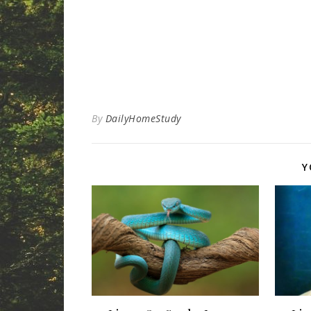
By
DailyHomeStudy
Y