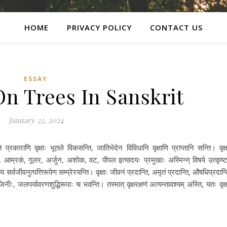
HOME
PRIVACY POLICY
CONTACT US
ESSAY
n Trees In Sanskrit
January 22, 2024
प्रकाराणि वृक्षाः भूतले विकसन्ति, जातिभेदेन विविधानि वृक्षाणि प्राप्तानि सन्ति। वृक्ष
धा, आम्रकं, गूलर, अर्जुन, अशोक, वट, पीपल इत्यादयः प्रमुखाः अस्मिन्न् विषये उत्कृष्ट
 सर्वजीवनुत्पत्तिरूपेण सम्प्रेरयन्ति। वृक्षाः जीवनं प्रदान्ति, अमृतं प्रदान्ति, औषधिप्रदान्त
ीः, जलपर्यावरणशुद्धिरूपाः च भवन्ति। तस्मात् वृक्षरक्षणं अत्यन्तावश्यम् अस्ति, यतः वृक्ष