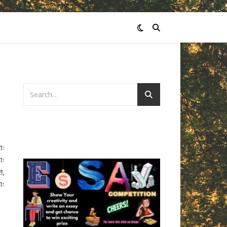
ाः
ाः
ि,
ाः