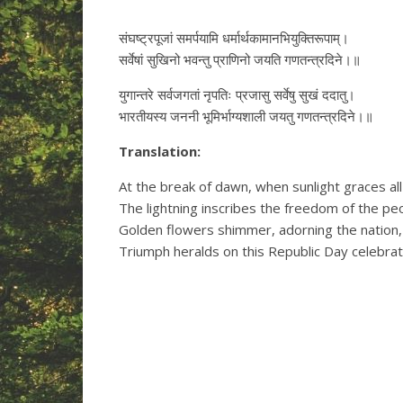
संघष्ट्रपूजां समर्पयामि धर्मार्थकामानभियुक्तिरूपाम्।
सर्वेषां सुखिनो भवन्तु प्राणिनो जयति गणतन्त्रदिने।॥
युगान्तरे सर्वजगतां नृपतिः प्रजासु सर्वेषु सुखं ददातु।
भारतीयस्य जननी भूमिर्भाग्यशाली जयतु गणतन्त्रदिने।॥
Translation:
At the break of dawn, when sunlight graces all
The lightning inscribes the freedom of the pe
Golden flowers shimmer, adorning the nation,
Triumph heralds on this Republic Day celebrat