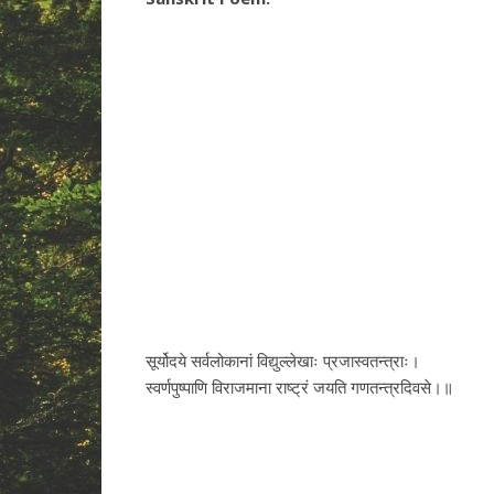
सूर्योदये सर्वलोकानां विद्युल्लेखाः प्रजास्वतन्त्राः।
स्वर्णपुष्पाणि विराजमाना राष्ट्रं जयति गणतन्त्रदिवसे।॥