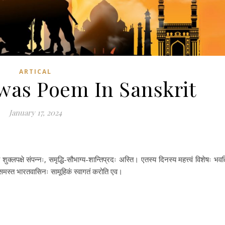
ARTICAL
was Poem In Sanskrit
January 17, 2024
 शुक्लपक्षे संपन्नः, समृद्धि-सौभाग्य-शान्तिप्रदः अस्ति। एतस्य दिनस्य महत्त्वं विशेषः भवत
 समस्त भारतवासिनः सामूहिकं स्वागतं करोति एव।