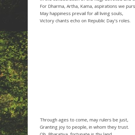
For Dharma, Artha, Kama, aspirations we purs
May happiness prevail for all living souls,
Victory chants echo on Republic Day’s roles.
Through ages to come, may rulers be just,
Granting joy to people, in whom they trust.
Oh, Bharatiya, fortunate is thy land,