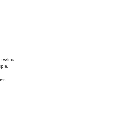
 realms,
ople.
ion.