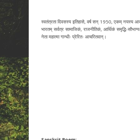
स्वतंत्रता दिवसस्य इतिहासे, वर्ष सन् 1950, एकम् नयस्य आरम
भारतम् सर्वत्र सामाजिकं, राजनीतिकं, आर्थिकं समृद्धि-सौभाग्य-श
नेता महात्मा गान्धीः प्रेरितः आचरितवान्।
Sanskrit Poem: