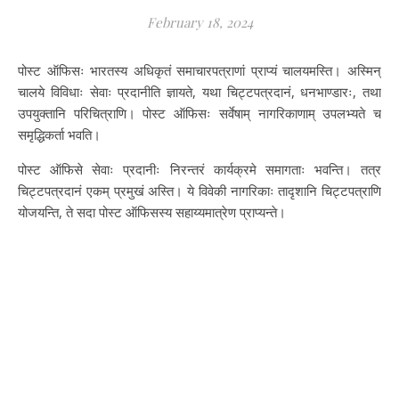
February 18, 2024
पोस्ट ऑफिसः भारतस्य अधिकृतं समाचारपत्राणां प्राप्यं चालयमस्ति। अस्मिन्
चालये विविधाः सेवाः प्रदानीति ज्ञायते, यथा चिट्टपत्रदानं, धनभाण्डारः, तथा
उपयुक्तानि परिचित्राणि। पोस्ट ऑफिसः सर्वेषाम् नागरिकाणाम् उपलभ्यते च
समृद्धिकर्ता भवति।
पोस्ट ऑफिसे सेवाः प्रदानीः निरन्तरं कार्यक्रमे समागताः भवन्ति। तत्र
चिट्टपत्रदानं एकम् प्रमुखं अस्ति। ये विवेकी नागरिकाः तादृशानि चिट्टपत्राणि
योजयन्ति, ते सदा पोस्ट ऑफिसस्य सहाय्यमात्रेण प्राप्यन्ते।