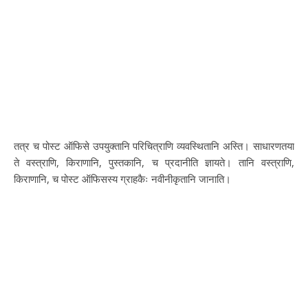
तत्र च पोस्ट ऑफिसे उपयुक्तानि परिचित्राणि व्यवस्थितानि अस्ति। साधारणतया
ते वस्त्राणि, किराणानि, पुस्तकानि, च प्रदानीति ज्ञायते। तानि वस्त्राणि,
किराणानि, च पोस्ट ऑफिसस्य ग्राहकैः नवीनीकृतानि जानाति।