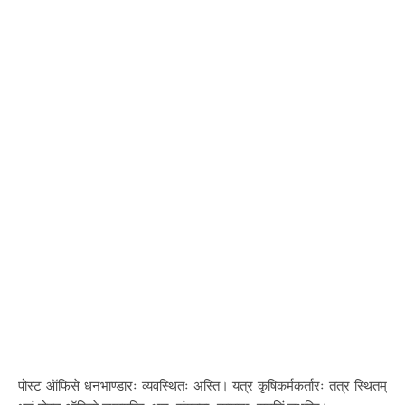
पोस्ट ऑफिसे धनभाण्डारः व्यवस्थितः अस्ति। यत्र कृषिकर्मकर्तारः तत्र स्थितम्