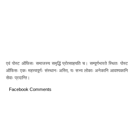
एवं पोस्ट ऑफिसः समाजस्य समृद्धिं प्रोत्साहयति च। सम्पूर्णभारते स्थितः पोस्ट
ऑफिसः एकः महत्त्वपूर्णः संस्थानः अस्ति, यः सभ्य लोकाः अनेकानि आवश्यकानि
सेवाः प्रदान्ति।
Facebook Comments