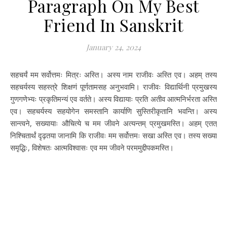
Paragraph On My Best
Friend In Sanskrit
January 24, 2024
सहचर्यं मम सर्वोत्तमः मित्रः अस्ति। अस्य नाम राजीवः अस्ति एव। अहम् तस्य
सहचर्यस्य सहस्त्रे शिक्षणं पूर्णतामसह अनुभवामि। राजीवः विद्यार्थिनी प्रमुखस्य
गुणगणेभ्यः प्रकृतिमन्यं एव वर्तते। अस्य विद्यायाः प्रति अतीव आत्मनिर्भरता अस्ति
एव। सहचर्यस्य सहयोगेन समस्तानि कार्याणि सुस्तिरीकृतानि भवन्ति। अस्य
सान्त्वने, सख्यायाः औचित्ये च मम जीवने अत्यन्तम् प्रमुखमस्ति। अहम् एतत्
निश्चितार्थं दृढ़तया जानामि कि राजीवः मम सर्वोत्तमः सखा अस्ति एव। तस्य सख्या
समृद्धिः, विशेषतः आत्मविश्वासः एव मम जीवने परममुद्दीपकमस्ति।