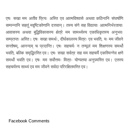
एषः सखा मम अतीव प्रियः अस्ति एव आत्मविश्वासे अथवा कठिनानि संघर्षाणि
सम्पन्नानि सहतुं मद्दृष्टिकोणानि दत्तवान्। तस्य संगे सह विद्यायाः आत्मनिर्भरतायाः
आवासस्य अथवा बुद्धिविकासस्य क्षेत्रे मम सामर्थ्यस्य एकाधिकृतस्य अनुभवः
सम्प्राप्तः अस्ति। एषः सखा समर्थः, दीर्घकालस्य मित्रः एव भवति, यः मम जीवने
सन्तोषम्, आनन्दम् च प्रदान्ति। एषः सहचर्यः न तन्मूलं मम शिक्षणस्य समर्थो
भवति, बल्कि समृद्धिरस्ति एव। एषः सखा सर्वत्र सह मम सहचर्ये एकस्मिन्नेव क्षणे
समर्थो भवति एव। एषः मम सर्वोत्तमः मित्रः योग्यतया अनुपमस्ति एव। एतस्य
सहचर्यस्य साथ्यं एव मम जीवने सर्वदा परिरक्षितमस्ति एव।
Facebook Comments