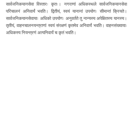
सार्वजनिकयानसेवा विस्तारः कृतः। नगराणां अधिकस्थले सार्वजनिकयानसेवा
परिचालनं अनिवार्यं भवति। द्वितीयं, स्वयं यानानां उपयोगः सीमान्तं क्रियते।
सार्वजनिकयानसेवायाः अधिको उपयोगः अनुवर्तते तु नान्यस्य अपेक्षितस्य यानस्य।
तृतीयं, वाहनचालनयन्त्राणां स्वयं संरक्षणं कृतमेव अनिवार्यं भवति। वाहनसंख्यायाः
अधिकस्य नियन्त्रणं अत्यनिवार्यं च कृतं भवति।