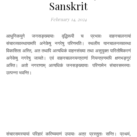
Sanskrit
February 14, 2024
आधुनिकयुगे जनसङ्ख्यायाः वृद्धिरूपी च प्रभावः वाहनचालनायां
संचारव्यवस्थायामपि अनेकेषु नगरेषु परिणमति। स्थलीय यानचालनव्यवस्था
विकासिता अस्ति, अत तथापि अत्यधिकं वाहनसंख्या तथा असुयुक्त पारितोषिकरणं
अनेकेषु नगरेषु जायते। एवं वाहनचालनयन्त्राणां नियन्त्रणमपि क्षणभङ्गुरं
अस्ति। अतो नगराणाम् अत्यधिकं जनसङ्ख्यायाः परिणामेन संचारसमस्याः
उत्पन्ना भवन्ति।
संचारसमस्यायां परिहारं करिष्यमाणं उपायाः अत्र प्रस्तुताः सन्ति। प्रथमं,