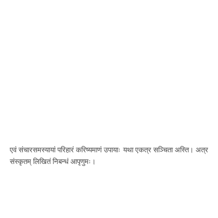
एवं संचारसमस्यायां परिहारं करिष्यमाणं उपायाः यथा एकत्र सञ्चिता अस्ति। अत्र
संस्कृतम् लिखितं निबन्धं आपृणुमः।