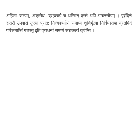
अहिंसा, सत्यम्, अक्रोध:, ब्रह्मचर्यं च अस्मिन् व्रते अपि आचरणीयम् । पूर्वदिने
रात्रौ उपवासं कृत्वा प्रात: नित्यकर्माणि समाप्य शुचिर्भूत्वा निर्विघ्नतया व्रतमिदं
परिसमाप्तिं गच्छतु इति प्रार्थनां समर्प्य सङ्कल्पं कुर्वन्ति ।