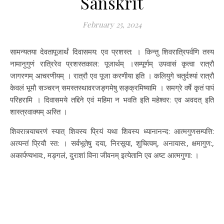
Sanskrit
February 25, 2024
सामन्यतया देवतापूजार्थं दिवासमय: एव प्रशस्त: । किन्तु शिवरात्रिपर्वणि तस्य
नामानुगुणं रात्रिरेव प्रशस्तकाल: पूजार्थम् ।सम्पूर्णम् उपवासं कृत्वा रात्रौ
जागरणम् आचरणीयम् । रात्रौ एव पूजा करणीया इति । कलियुगे चतुर्दश्यां रात्रौ
केवलं भूमौ सञ्चरन् समस्तस्थावरजङ्गमेषु सङ्क्रमिष्यामि । समग्रे वर्षे कृतं पापं
परिहरामि । दिवासमये तद्दिने एवं महिमा न भवति इति महेश्वर: एव अवदत् इति
शास्त्रवाक्यम् अस्ति ।
शिवरात्र्याचरणं स्यात् शिवस्य प्रियं यथा शिवस्य ध्यानानन्द: आत्मगुणसम्पत्ति:
अत्यन्तं प्रियौ स्त: । सर्वभूतेषु दया, निरसूया, शुचित्वम्, अनायास:, क्षमागुण:,
अकार्पण्यभाव:, मङ्गलं, दुराशां विना जीवनम् इत्येतानि एव अष्ट आत्मगुणा: ।