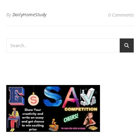
By
DailyHomeStudy
0 Comments