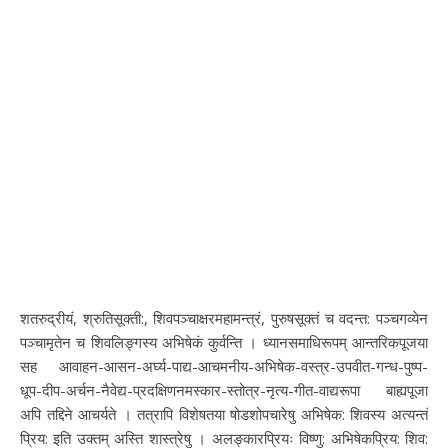
शतरुद्रीयं, श्रुतिसूक्ती:, शिवपञ्चाक्षरमहामन्त्रं, पुरुषसूक्तं च वदन्त: पञ्चगव्येन
पञ्चामृतेन च शिवलिङ्गस्य अभिषेकं कुर्वन्ति । ध्यानसमाधिरूपम् आन्तरिकपूजया
सह आवाहन-आसन-अर्घ्य-पाद्य-आचमनीय-अभिषेक-वस्त्र-उपवीत-गन्ध-पुष्प-
धूप-दीप-अर्चन-नैवेद्य-प्रदक्षिणनमस्कार-स्तोत्र-नृत्य-गीत-वाद्यरूपा बाह्यपूजा
अपि तद्दिने आचर्यते । तत्रापि विशेषतया षोडशोपचारेषु अभिषेक: शिवस्य अत्यन्तं
प्रिय: इति उक्तम् अस्ति शास्त्रेषु । अलङ्कारप्रियः विष्णु: अभिषेकप्रिय: शिव: