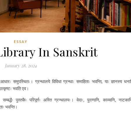
ESSAY
ibrary In Sanskrit
January 28, 2024
नस्य आधारः समुपस्थितः। ग्रन्थालये विविधा ग्रन्थाः समाहिताः भवन्ति, याः ज्ञानस्य धना
 उत्कृष्टः भवति एव।
 सम्बद्धैः पुस्तकैः परिपूर्णः अस्ति ग्रन्थालयः। वेदाः, पुराणानि, काव्यानि, नाटकान
िताः भवन्ति।