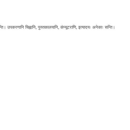
्ति। उपकरणानि चिह्नानि, पुस्तकालयानि, कंप्यूटराणि, इत्यादयः अनेकाः सन्ति।