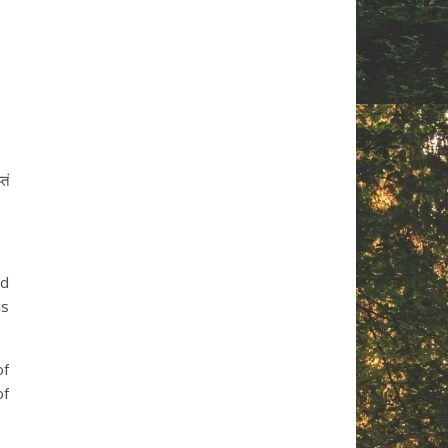
तं
ed
is
of
of