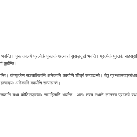
भवन्ति। पुस्तकालये प्रत्येकं पुस्तकं अत्यन्तं सुसङ्गृह्यं भवति। प्रत्येकं पुस्तकं सहस्रा
ं कुर्वन्ति।
वन्ति। कंप्यूटरेण सञ्चालितानि अनेकानि कार्याणि शीघ्रं सम्पाद्यन्ते। तेषु ग्रन्थालयप्रबंध
्यादयः अनेकानि कार्याणि सम्पाद्यन्ते।
पुस्तकानि यथा कोटिसङ्ख्याः समाहितानि भवन्ति। अतः तस्य स्थाने ज्ञानस्य प्राप्तये स्थ