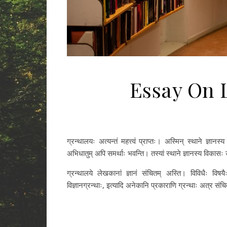
Essay On L
ग्रन्थालयः अत्यन्तं महत्त्वं प्राप्तः। अस्मिन् स्थाने ज्ञा
अभिधातुम् अपि समर्थाः भवन्ति। तस्यां स्थाने ज्ञानस्य विकासः
ग्रन्थालये लेखकानां ज्ञानं संचितम् अस्ति। विविधैः विषयैः
विज्ञानग्रन्थाः, इत्यादि अनेकानि प्रकाराणि ग्रन्थाः अत्र संच