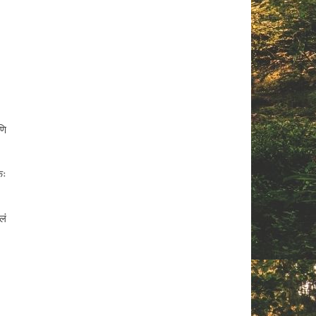
णि
कः
लं