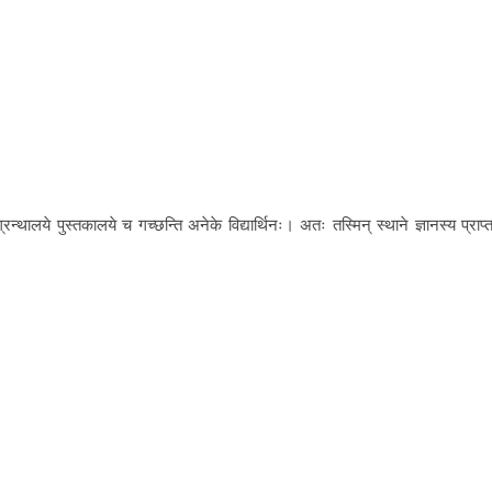
न्थालये पुस्तकालये च गच्छन्ति अनेके विद्यार्थिनः। अतः तस्मिन् स्थाने ज्ञानस्य प्राप्त