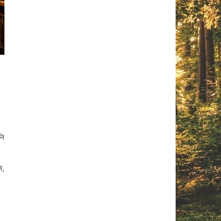
नि
ि,