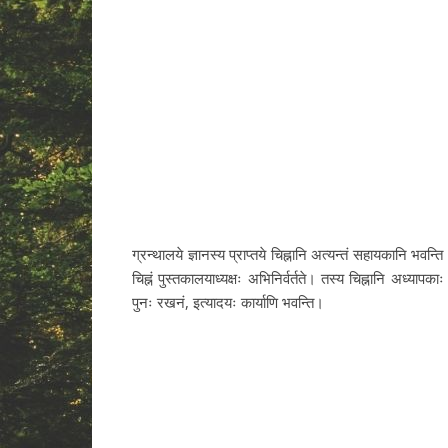
ग्रन्थालये ज्ञानस्य प्राप्तये चिह्नानि अत्यन्तं सहायकानि भवन्ति। 
चिह्नं पुस्तकालयाध्यक्षः अभिनिर्वर्तते। तस्य चिह्नानि अध्यापकाः अ
पुनः रखनं, इत्यादयः कार्याणि भवन्ति।