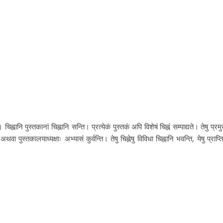
चिह्नानि पुस्तकानां चिह्नानि सन्ति। प्रत्येकं पुस्तकं अपि विशेषं चिह्नं सम्पाद्यते। तेषु प्रमु
थवा पुस्तकालयाध्यक्षाः अभ्यासं कुर्वन्ति। तेषु चिह्नेषु विविधा चिह्नानि भवन्ति, येषु प्राप्ति