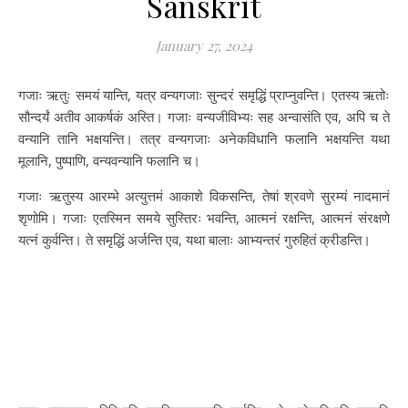
Sanskrit
January 27, 2024
गजाः ऋतुः समयं यान्ति, यत्र वन्यगजाः सुन्दरं समृद्धिं प्राप्नुवन्ति। एतस्य ऋतोः
सौन्दर्यं अतीव आकर्षकं अस्ति। गजाः वन्यजीविभ्यः सह अन्वासंति एव, अपि च ते
वन्यानि तानि भक्षयन्ति। तत्र वन्यगजाः अनेकविधानि फलानि भक्षयन्ति यथा
मूलानि, पुष्पाणि, वन्यवन्यानि फलानि च।
गजाः ऋतुस्य आरम्भे अत्युत्तमं आकाशे विकसन्ति, तेषां श्रवणे सुरम्यं नादमानं
शृणोमि। गजाः एतस्मिन समये सुस्तिरः भवन्ति, आत्मनं रक्षन्ति, आत्मनं संरक्षणे
यत्नं कुर्वन्ति। ते समृद्धिं अर्जन्ति एव, यथा बालाः आभ्यन्तरं गुरुहितं क्रीडन्ति।