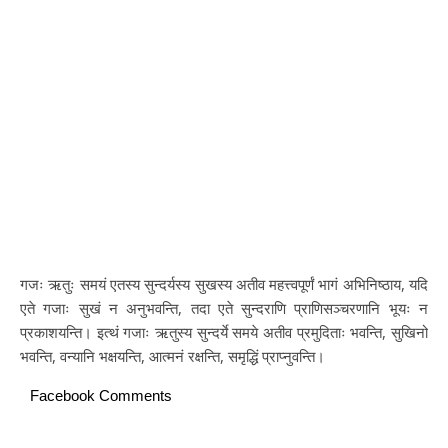
गजः ऋतुः समयं एतस्य सुन्दर्यस्य सुखस्य अतीव महत्त्वपूर्णं भागं अभिनिष्ठाय, यदि
एते गजाः सुखं न अनुभवन्ति, तदा एते सुन्दराणि प्राणिसञ्चरणानि भूयः न
प्रकाशयन्ति। इत्थं गजाः ऋतुस्य सुन्दर्ये समये अतीव प्रमुदिताः भवन्ति, सुखिनो
भवन्ति, वन्यानि भक्षयन्ति, आत्मनं रक्षन्ति, समृद्धिं प्राप्नुवन्ति।
Facebook Comments