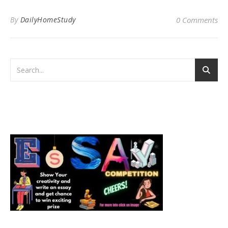
By
DailyHomeStudy
0 Comments