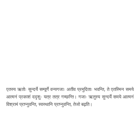
एतस्य ऋतोः सुन्दर्ये सम्पूर्णे वन्यगजाः अतीव प्रमुदिताः भवन्ति, ते एतस्मिन समये
आत्मनं प्रकाशं ददृशुः यत्र तत्र गच्छन्ति। गजाः ऋतुस्य सुन्दर्ये समये आत्मनं
विश्रामं प्राप्नुवन्ति, स्वस्थानि प्राप्नुवन्ति, तेजो बढ़ति।