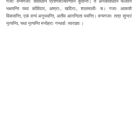
गजाः वन्यगजाः विविधानि प्राणिसञ्चरणानि कुर्वन्ति। ते अनेकविधानि फलानि
भक्षयन्ति यथा कोविदार, आम्राः, खदिराः, शालमालीः च। गजाः आकाशे
विकसन्ति, एकं वन्यं अनुभवन्ति, अतीव आनन्दिता भवन्ति। वन्यगजाः तत्र सुन्दरं
नृत्यन्ति, यथा नृत्यन्ति मनोहराः गन्धर्वाः स्वराज्ञाः।