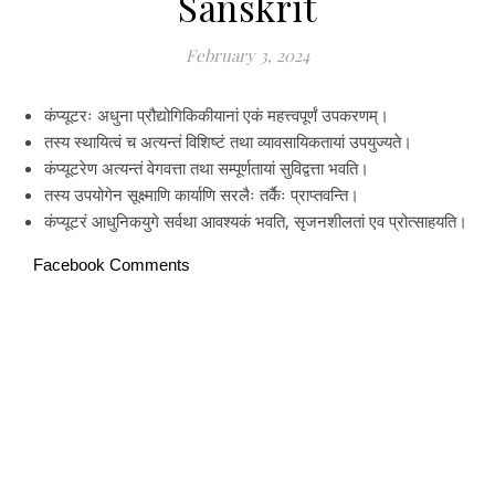
Sanskrit
February 3, 2024
कंप्यूटरः अधुना प्रौद्योगिकिकीयानां एकं महत्त्वपूर्णं उपकरणम्।
तस्य स्थायित्वं च अत्यन्तं विशिष्टं तथा व्यावसायिकतायां उपयुज्यते।
कंप्यूटरेण अत्यन्तं वेगवत्ता तथा सम्पूर्णतायां सुविद्वत्ता भवति।
तस्य उपयोगेन सूक्ष्माणि कार्याणि सरलैः तर्कैः प्राप्तवन्ति।
कंप्यूटरं आधुनिकयुगे सर्वथा आवश्यकं भवति, सृजनशीलतां एव प्रोत्साहयति।
Facebook Comments