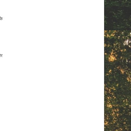
के
और