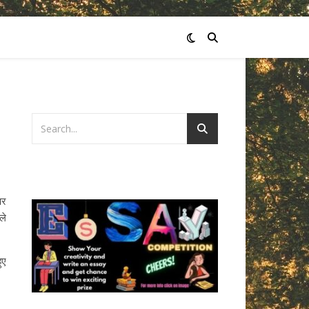
पर
ले
ुए