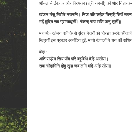
आँचल से ढँककर और प्रियतम (श्री रामजी) की ओर निहारकर भ
खंजन मंजु तिरीछे नयननि। निज पति कहेउ तिन्हहि सियँ सय
भईं मुदित सब ग्रामबधूटीं। रंकन्ह राय रासि जनु लूटीं॥
भावार्थ:- खंजन पक्षी के से सुंदर नेत्रों को तिरछा करके सीताज
स्त्रियाँ इस प्रकार आनंदित हुईं, मानो कंगालों ने धन की राशिय
दोहा :
अति सप्रेम सिय पाँय परि बहुबिधि देहिं असीस।
सदा सोहागिनि होहु तुम्ह जब लगि महि अहि सीस॥