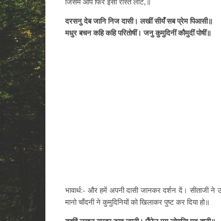
जिसमें आप फिर इसी रास्ते लौटें,॥
दरसनु देब जानि निज दासी। लखीं सीयँ सब प्रेम पिआसी॥
मधुर बचन कहि कहि परितोषीं। जनु कुमुदिनीं कौमुदीं पोषीं॥
भावार्थ:- और हमें अपनी दासी जानकर दर्शन दें। सीताजी 
मानो चाँदनी ने कुमुदिनियों को खिलाकर पुष्ट कर दिया हो॥