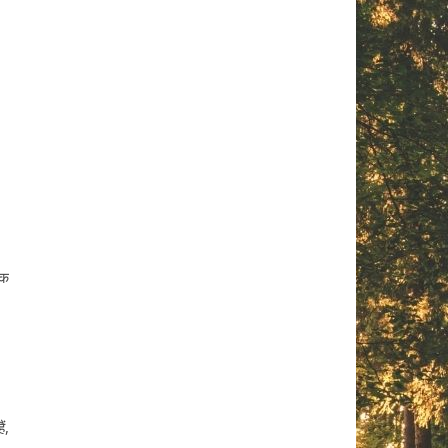
तक
ं,