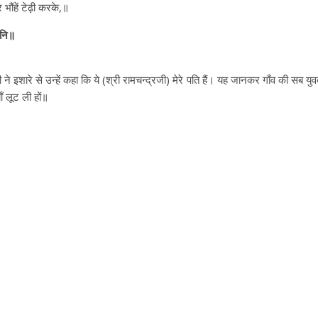
ौंहें टेढ़ी करके,॥
ननि॥
ी ने इशारे से उन्हें कहा कि ये (श्री रामचन्द्रजी) मेरे पति हैं। यह जानकर गाँव की सब युव
ाँ लूट ली हों॥