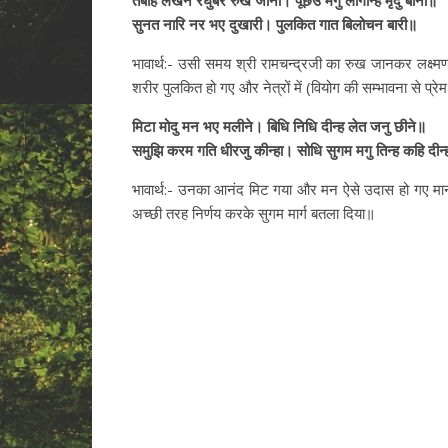
तबहिं लखन रघुबर रुख जानी। पूँछेउ मगु लोगन्हि मृदु बानी॥
सुनत नारि नर भए दुखारी। पुलकित गात बिलोचन बारी॥
भावार्थ:- उसी समय श्री रामचन्द्रजी का रुख जानकर लक्ष्मणज
शरीर पुलकित हो गए और नेत्रों में (वियोग की सम्भावना से प
मिटा मोदु मन भए मलीने। बिधि निधि दीन्ह लेत जनु छीने॥
समुझि करम गति धीरजु कीन्हा। सोधि सुगम मगु तिन्ह कहि दीन्
भावार्थ:- उनका आनंद मिट गया और मन ऐसे उदास हो गए मानो व
अच्छी तरह निर्णय करके सुगम मार्ग बतला दिया॥