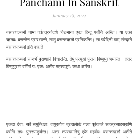
Panchami In Sanskrit
January 18, 2024
बसन्तपञ्चमी नामा पर्वतत्रयोदशे विद्यमाना एका हिन्दू पर्वानि अस्ति। या एका
ऋतवः बसन्तेन प्रारभ्यन्ते, तासु वसन्तऋतौ प्रतिष्ठन्ति। सा पर्वदिनी याम् संस्कृते
बसन्तपञ्चमी इति कह्यते।
बसन्तपञ्चमी सन्दर्भे पुराणानि विचारन्ति, तेषु प्रमुखं पुराणं विष्णुपुराणमस्ति। तत्र
विष्णुपुराणे वर्णितं यः एकः अतीव महत्त्वपूर्णः कथा अस्ति।
एकदा देवाः सर्वे समुत्थिताः वायुरूपेण ब्रह्मलोकं गत्वा पूर्वकाले सहस्रसाहस्राणि
वर्षाणि तपः पुनरपाकुर्वन्त। अत्र तपस्यमानेषु एके महर्षयः वसन्तऋतौ अतीते