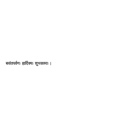
बसंतपर्वणः हार्दिक्यः शुभकामाः।