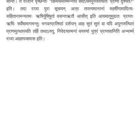
सन्ति। ते राजानं पृच्छन्तः “किमर्थमस्मिन्नपि सर्वेऽयमपुनरुत्थितः प्राणो दृश्यते?”
इति। तदा राजा पुरा सूचयन् अत्र तपस्यमानानां महर्षीणामादित्यः
सहितानामन्यतमः ऋषिर्युषिषुतां वसन्तऋतौ आसीत् इति आख्यातुमुद्यतः प्राप्तः
ऋषिः सर्वेषामागमन्तुः भगवत्प्रतिष्ठां दर्शयन् आह सुतं सुतं वा यदि अपुनरुत्थितं
प्राणमुत्थापयति तर्हि तथाऽस्तु, निवेदयात्मनां वयस्यां पुत्रं प्राप्तवानिति अभ्यर्च्य
राजा आज्ञापयामास इति।