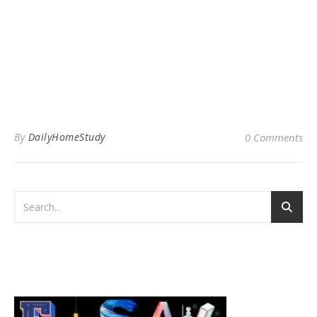
By
DailyHomeStudy
0 Comments