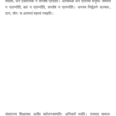
तथापि, धनं एकान्तिकं न सन्तोषं प्रदाति। अत्यधिकं धनं प्राप्त्वा मनुष्यः सम्पत्तिं
न प्राप्नोति, बलं न प्राप्नोति, सन्तोषं न प्राप्नोति। धनस्य निर्मूलने सञ्चयः,
दानं, योगः च अत्यन्तं महत्त्वं गच्छति।
संसारस्य शिक्षायाम् अतीव सर्वजनसम्पत्तिः अनिवार्यं भवति। तस्मात् समाजः