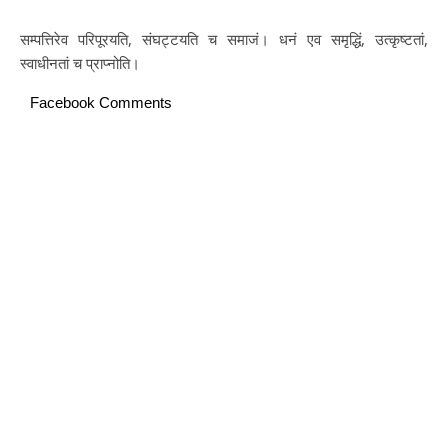
सम्पत्तिरेव परिपूरयति, संघट्टयति च समाजं। धनं एव समृद्धिं, उत्कृष्टतां,
स्वाधीनतां च प्राप्नोति।
Facebook Comments