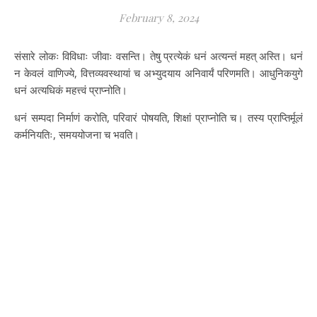
February 8, 2024
संसारे लोकः विविधाः जीवाः वसन्ति। तेषु प्रत्येकं धनं अत्यन्तं महत् अस्ति। धनं
न केवलं वाणिज्ये, वित्तव्यवस्थायां च अभ्युदयाय अनिवार्यं परिणमति। आधुनिकयुगे
धनं अत्यधिकं महत्त्वं प्राप्नोति।
धनं सम्पदा निर्माणं करोति, परिवारं पोषयति, शिक्षां प्राप्नोति च। तस्य प्राप्तिर्मूलं
कर्मनियतिः, समययोजना च भवति।