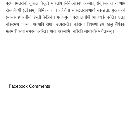
प्रधानमंत्रीनां कुशल नेतृत्वे भारतीय चिकित्सकाः अस्मात् संक्रमणात् रक्षणाय
रोधकौषधी (टीकाम) निर्मित्तवन्तः। कोरोना संकटत्रानणार्थं स्वच्छता, मुखावरणं
(मास्क )धारनीयं, हस्तौ फेलिनेन पुनः-पुनः प्रक्षालनीयौ आवश्यकं वर्तते। एतत्
संक्रमण जन्याः अन्यापि रोगाः उत्पद्यन्ते। कोरोना विषयणी इयं खलु वैश्विक
महामारी रूपा समस्या अस्ति। अतः अस्माभिः सर्वेरपि जागरूकै भवितव्यम्।
Facebook Comments