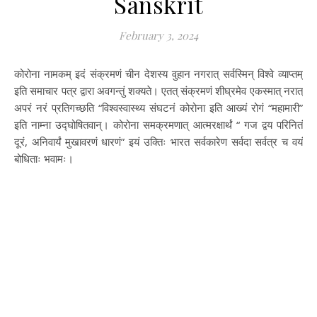
Sanskrit
February 3, 2024
कोरोना नामकम् इदं संक्रमणं चीन देशस्य वुहान नगरात् सर्वस्मिन् विश्वे व्याप्तम्
इति समाचार पत्र द्वारा अवगन्तुं शक्यते। एतत् संक्रमणं शीघ्रमेव एकस्मात् नरात्
अपरं नरं प्रतिगच्छति “विश्वस्वास्थ्य संघटनं कोरोना इति आख्यं रोगं “महामारी”
इति नाम्ना उद्घोषितवान्। कोरोना समक्रमणात् आत्मरक्षार्थं “ गज द्वय परिनितं
दूरं, अनिवार्यं मुखावरणं धारणं” इयं उक्तिः भारत सर्वकारेण सर्वदा सर्वत्र च वयं
बोधिताः भवामः।