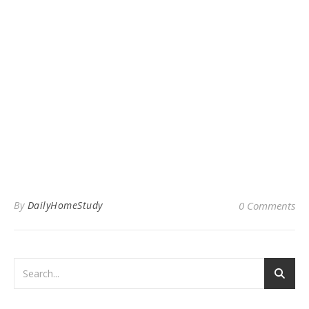
By
DailyHomeStudy
0 Comments