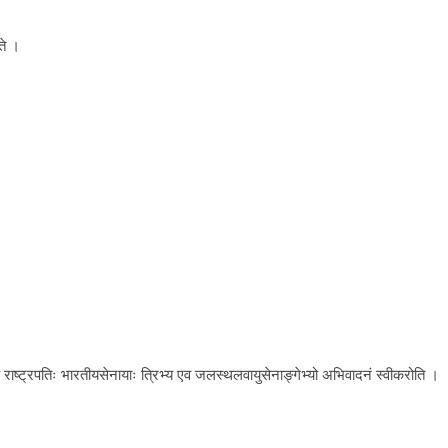
ते ।
े राष्ट्रपतिः भारतीयसेनायाः त्रिभ्य एव जलस्थलवायुसेनाङ्गेभ्यो अभिवादनं स्वीकरोति ।