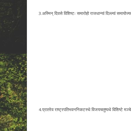
3.अस्मिन् दिवसे विशिष्टः समारोहो राजधान्यां दिल्ल्यां समायोज्य
4.प्रातरेव राष्ट्रपतिभवननिकटस्थे विजयचतुष्पथे विशिष्टे मञ्च