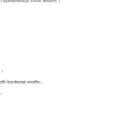
िष्टा वैदेशिकातिथयोऽपि राजपथं समवयन्ति ।
ः ।
राणि नेत्रयोरुत्सवं जनयन्ति।
 ।