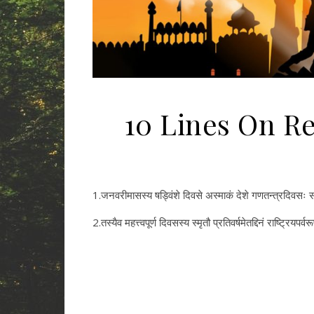
10 Lines On Re
1.जनवरीमासस्य षड्विंशे दिवसे अस्माकं देशे गणतन्त्रदिवसः स
2.तस्यैव महत्त्वपूर्ण दिवसस्य स्मृतौ प्रतिवर्षमेतद्दिनं राष्ट्रियपर्व