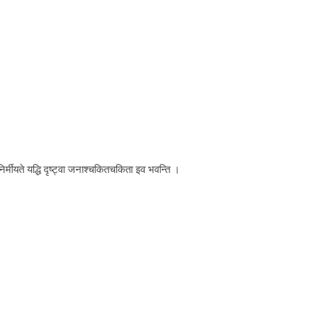
िर्मीयते यद्धि दृष्ट्वा जनाश्चकितचकिता इव भवन्ति ।