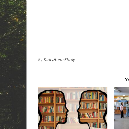
By
DailyHomeStudy
Y