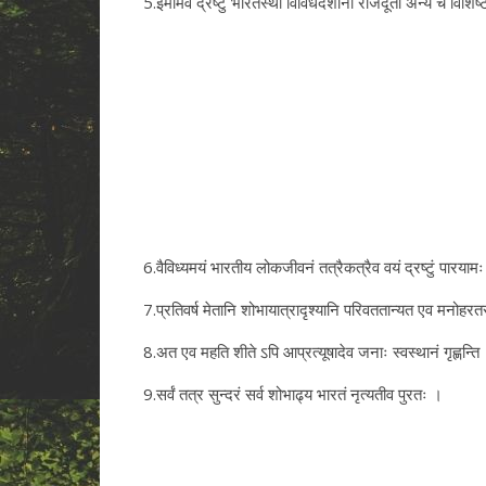
5.इमामेव द्रष्टुं भारतस्था विविधदेशानां राजदूता अन्ये च विश
6.वैविध्यमयं भारतीय लोकजीवनं तत्रैकत्रैव वयं द्रष्टुं पारयाम
7.प्रतिवर्ष मेतानि शोभायात्रादृश्यानि परिवततान्यत एव मनोहरत
8.अत एव महति शीते ऽपि आप्रत्यूषादेव जनाः स्वस्थानं गृह्णन्ति
9.सर्वं तत्र सुन्दरं सर्व शोभाढ्य भारतं नृत्यतीव पुरतः ।