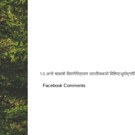
10.अन्ते चाकाशे विमानैस्त्रिवण भारतीयध्वजो विशिष्टधुमोद्गमैन
Facebook Comments