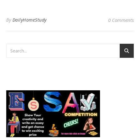
By
DailyHomeStudy
0 Comments