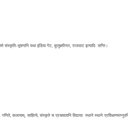
तमे संस्कृति-भूषणानि यथा इंडिया गेट, कुतुबमीनार, राजघाट इत्यादिः सन्ति।
 गणिते, कलायाम्, साहित्ये, संस्कृते च प्रख्यातानि विद्यायाः स्थाने स्थाने प्रशिक्षणमाप्नुवन्