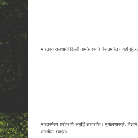
भारतस्य राजधानी दिल्ली नामके स्थाने स्थितमस्ति। यहाँ सुंदर
भारतवर्षस्य धरोहराणि समृद्धिं आहारन्ति। भूगोलशास्त्रे, विज्ञाने,
भारतीयाः छात्राः।