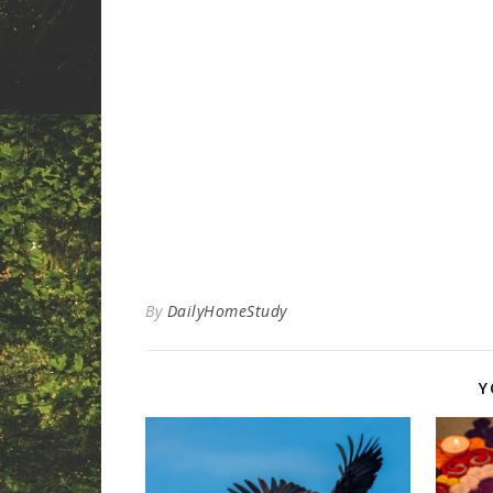
By
DailyHomeStudy
Y