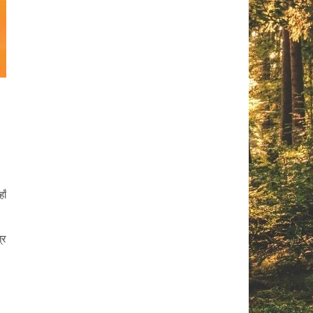
ाँ
्र