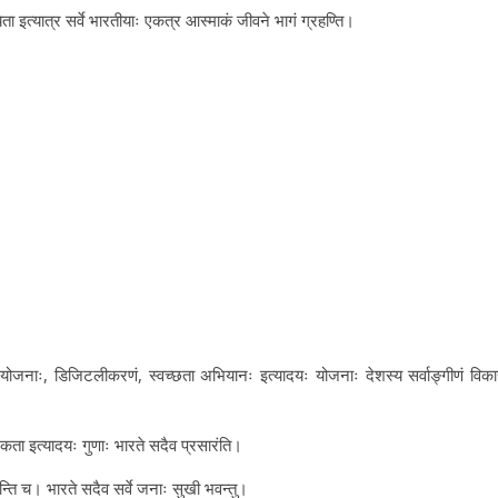
िता इत्यात्र सर्वे भारतीयाः एकत्र आस्माकं जीवने भागं ग्रहण्ति।
ाः योजनाः, डिजिटलीकरणं, स्वच्छता अभियानः इत्यादयः योजनाः देशस्य सर्वाङ्गीणं विका
, एकता इत्यादयः गुणाः भारते सदैव प्रसारंति।
नुवन्ति च। भारते सदैव सर्वे जनाः सुखी भवन्तु।