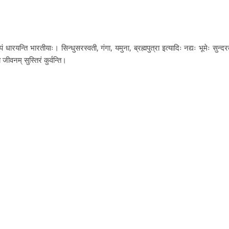
ं धारयन्ति भारतीयाः। सिन्धुसरस्वती, गंगा, यमुना, ब्रह्मपुत्रा इत्यादिः नद्यः भूमेः सुन्दरत
 जीवनम् सुस्तिरं कुर्वन्ति।