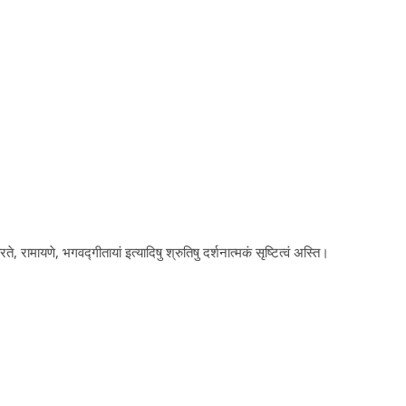
े, रामायणे, भगवद्गीतायां इत्यादिषु श्रुतिषु दर्शनात्मकं सृष्टित्वं अस्ति।