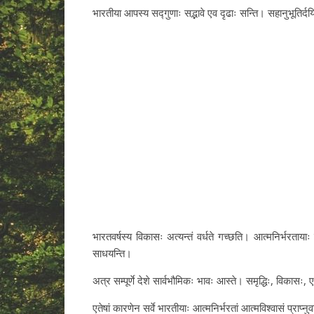
भारतीया आपस्य सद्गुणाः सद्भावे एव दृढाः सन्ति। सहानुभूतिर्दय
भारतवर्षस्य विकासः अत्यन्तं वर्धते गच्छति। आत्मनिर्भरताय
साधयन्ति।
अत्र सम्पूर्णे देशे सार्वभौमिकः भावः आस्ते। समृद्धिः, विकासः
एतेषां कारणेन सर्वे भारतीयाः आत्मनिर्भरतां आत्मविश्वासं प्राप्