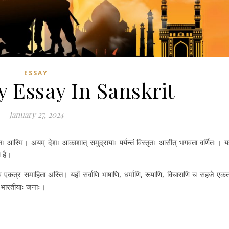
ESSAY
 Essay In Sanskrit
January 27, 2024
ितः आस्मि। अयम् देशः आकाशात् समुद्रायाः पर्यन्तं विस्तृतः आसीत् भगवता वर्णितः। यह
ा है।
 एव एकत्र समाहिता अस्ति। यहाँ सर्वाणि भाषाणि, धर्माणि, रूपाणि, विचाराणि च सहजे एकत
ति भारतीयाः जनाः।