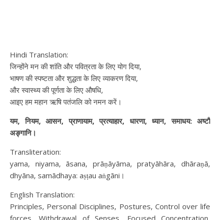
Hindi Translation:
जिन्होंने मन की शांति और पवित्रता के लिए योग दिया,
भाषण की स्पष्टता और शुद्धता के लिए व्याकरण दिया,
और स्वास्थ्य की पूर्णता के लिए औषधि,
आइए हम महान ऋषि पतंजलि को नमन करें।
यम, नियम, आसन, प्राणायाम, प्रत्याहार, धारणा, ध्यान, समाधय: अष्टौ
अङ्गानि।
Transliteration:
yama, niyama, āsana, prāṇāyāma, pratyāhāra, dhāraṇā,
dhyāna, samādhaya: aṣṭau aṅgāni।
English Translation:
Principles, Personal Disciplines, Postures, Control over life
forces, Withdrawal of Senses, Focused Concentration,