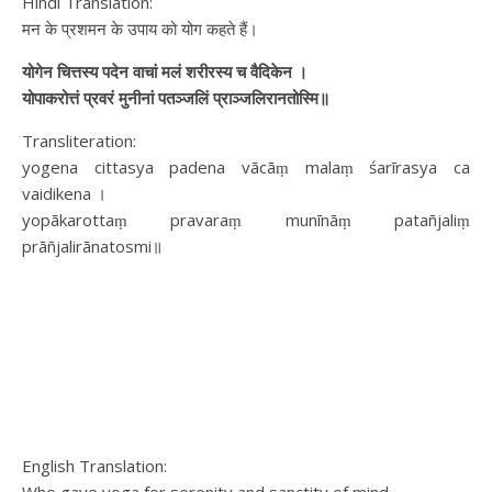
Hindi Translation:
मन के प्रशमन के उपाय को योग कहते हैं।
योगेन चित्तस्य पदेन वाचां मलं शरीरस्य च वैदिकेन ।
योपाकरोत्तं प्रवरं मुनीनां पतञ्जलिं प्राञ्जलिरानतोस्मि॥
Transliteration:
yogena cittasya padena vācāṃ malaṃ śarīrasya ca
vaidikena ।
yopākarottaṃ pravaraṃ munīnāṃ patañjaliṃ
prāñjalirānatosmi॥
English Translation: