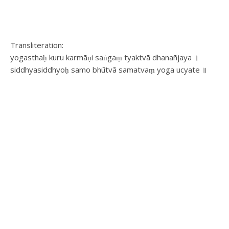
Transliteration:
yogasthaḥ kuru karmāṇi saṅgaṃ tyaktvā dhanañjaya ।
siddhyasiddhyoḥ samo bhūtvā samatvaṃ yoga ucyate ॥