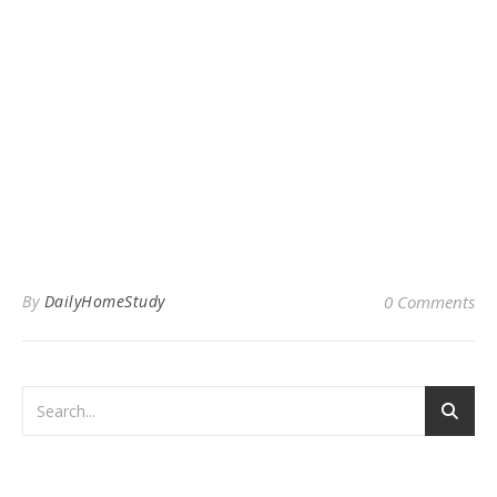
By
DailyHomeStudy
0 Comments