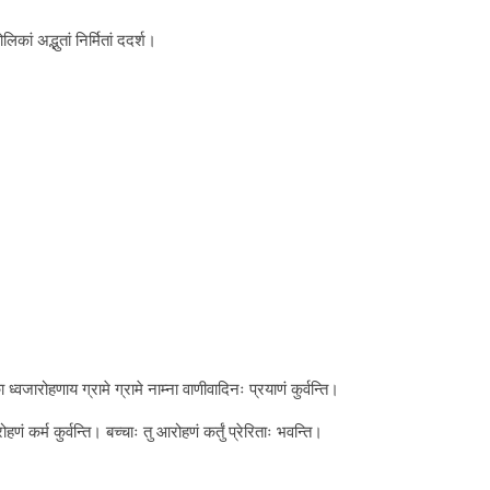
लिकां अद्भुतां निर्मितां ददर्श।
ा ध्वजारोहणाय ग्रामे ग्रामे नाम्ना वाणीवादिनः प्रयाणं कुर्वन्ति।
रोहणं कर्म कुर्वन्ति। बच्चाः तु आरोहणं कर्तुं प्रेरिताः भवन्ति।