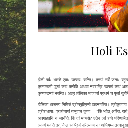
Holi Es
होली पर्वः भारते एकः उत्सवः सन्ति। तस्यां सर्वे जनाः बहुत्
कृष्णाष्टमी पूजां कथं करोति अथवा नवरात्रि उत्सवं कथं आचरति
कृष्णाष्टम्यां भवन्ति। अत्र होलिका ध्वजानां प्रथमं च पूजां कुर्व
होलिका ध्वजस्य निमित्तं द्रोणपुत्रिणो दाहनमस्ति। श्रीकृष्णा
श्रीराधायाः प्रार्थनायां तामुवाच कृष्णः – “किं भवेत् अस्ति, र
अवगाह्यानि न जानीते, किं त्वं मन्यसे? एतेन त्वां राधे परिणामि
त्यज्यं भवति तत् किल स्वप्रियं परित्यज्य सः अभिगम्य तत्त्वानुस