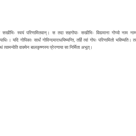
ासह सखीभिः स्वयं परिणामितवान्। स तदा सहगोपाः सखीभिः विद्यमाना गोप्यो नाम नाम्
धिः। यदि गोपिकाः सार्धं गोविन्दमाराधयिष्यन्ति, तर्हि त्वां गोपः परिणामितो भविष्यति। त
ं त्वामन्वेति वाक्येन बालकृष्णस्य प्रेरणाया सा निर्मिता अभूत्।