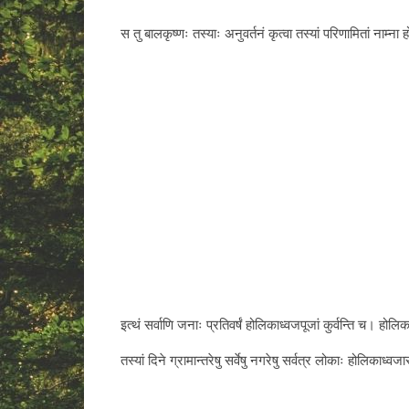
स तु बालकृष्णः तस्याः अनुवर्तनं कृत्वा तस्यां परिणामितां नाम्ना हो
इत्थं सर्वाणि जनाः प्रतिवर्षं होलिकाध्वजपूजां कुर्वन्ति च। होलिक
तस्यां दिने ग्रामान्तरेषु सर्वेषु नगरेषु सर्वत्र लोकाः होलिकाध्वजा