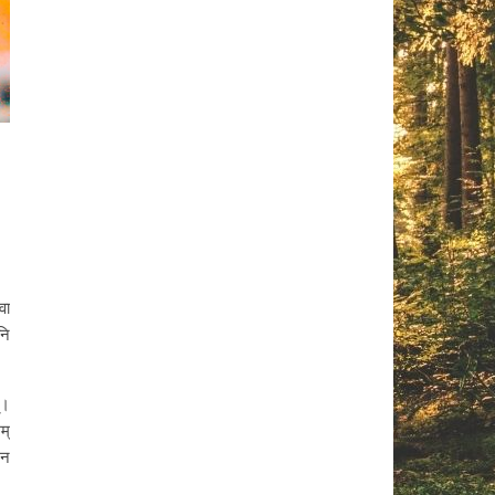
वा
नि
्।
म्
 न