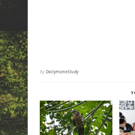
By
DailyHomeStudy
Y