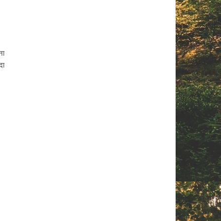
ना
दा