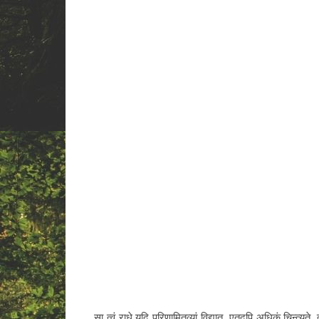
सा त्वं राधे यदि परिणामितव्यां विद्यात्, एतदपि अधिकं चिन्त्यते, 