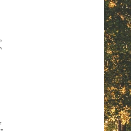
ाः
४४
ाः
था