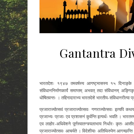
Gantantra Di
भारतदेशः १९४७ तमवर्षस्य आगष्ट्मासस्य १५ दिनाङ्के स
संविधाननिर्माणकार्यं समाप्तम् अभवत् तदा संविधानम् अङ्गिक
धोषितवन्तः । तद्दिनादाराभ्य भारतदेशे भारतीय-संविधानरीत्या 
प्रजाराज्योत्सवं प्रजाराज्योत्सवः गणराज्योत्सवः इत्यपि कथ
प्रजाभ्यः प्रजाः एव प्रशासनं कुर्वन्ति इत्यर्थः भवति । भा
एव लाहोर-अधिवेशने पूर्णस्वातन्त्र्यलाभाय निर्धारः कृतः आस
प्रजाराज्योत्सवः आचर्यते । विदेशीयाः अतिथिरुपेण आगच्छन्ति