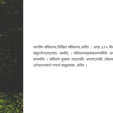
भारतीय संविधानम् लिखितं संविधानम् अस्ति । अत्र ३९५ विधयः
बाबूराजेन्द्रप्रसादः आसीत् । संविधानसङ्ककलनसमितेः अध्
कथयन्ति । संविधाने मुख्यतः राष्ट्रपतिः उपराष्ट्रपतिः लोकसभ
अनेकराज्यानां गणानां समूहात्मकः अस्ति ।