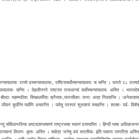
न्यायालयाः राज्ये उच्चन्यायालयाः, राष्टियसर्वोच्चन्यायालयः च सन्ति । भारते २८ राज्या
यायालयाः सन्ति । देहलीनगरे राष्टस्य राजधान्यां सर्वोच्चन्यायालयः अस्ति । भारतदे
ाः बौध्दाः महम्मदीयाः सिखधर्मीयाः क्रैस्ताः,फारसीकाः जनाः अत्र निवसन्ति । ‘अनेकताया
जीवनं कुर्वन्ति पर्वाणि अचरन्ति । पर्वसु परस्परं शुभाशयं यच्छन्ति । शतशः पर्व- विशेष
ु संविधानरीत्या अष्टादशभाषाणां राष्ट्रभाषा स्थानं दत्तमास्ति । हिन्दी भाषा अधिकजनान
े राज्यानां विभागः कृतः अस्ति । सर्वत्र जनेषु वयं भारतीयाः इति भावना जागरिता अस्त
ः भवन्ति । कृषि-उद्योग-विद्युत्-वाणिज्य- आरोग्य-साक्षरता इत्यादिविषयेषु सततम् कार्ययोज