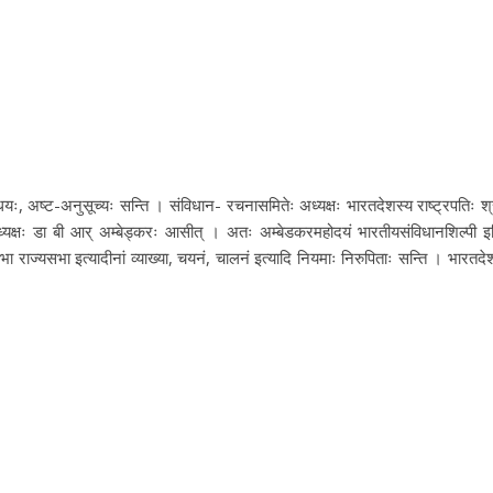
, अष्ट-अनुसूच्यः सन्ति । संविधान- रचनासमितेः अध्यक्षः भारतदेशस्य राष्ट्रपतिः श्
यक्षः डा बी आर् अम्बेड्करः आसीत् । अतः अम्बेडकरमहोदयं भारतीयसंविधानशिल्पी इ
ा राज्यसभा इत्यादीनां व्याख्या, चयनं, चालनं इत्यादि नियमाः निरुपिताः सन्ति । भारतदे