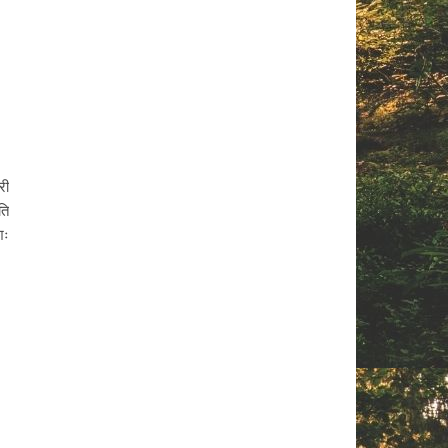
री
ति
शः