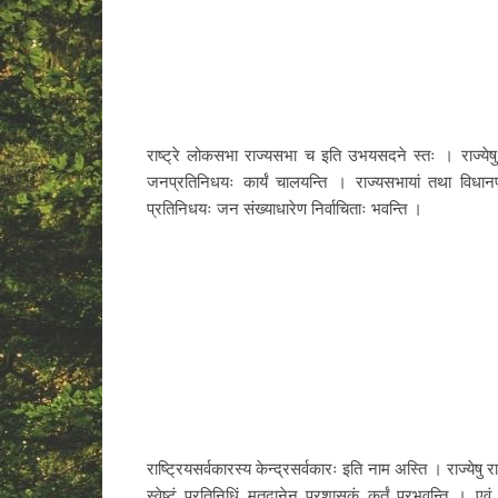
राष्ट्रे लोकसभा राज्यसभा च इति उभयसदने स्तः । राज्येष
जनप्रतिनिधयः कार्यं चालयन्ति । राज्यसभायां तथा विधान
प्रतिनिधयः जन संख्याधारेण निर्वाचिताः भवन्ति ।
राष्ट्रियसर्वकारस्य केन्द्रसर्वकारः इति नाम अस्ति । राज्येषु राज
स्वेष्टं प्रतिनिधिं मतदानेन प्रशासकं कर्तुं प्रभवन्ति । 