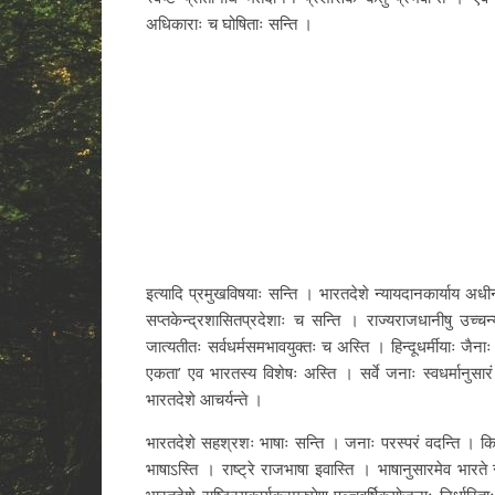
अधिकाराः च घोषिताः सन्ति ।
इत्यादि प्रमुखविषयाः सन्ति । भारतदेशे न्यायदानकार्याय अधीन
सप्तकेन्द्रशासितप्रदेशाः च सन्ति । राज्यराजधानीषु उच्चन्
जात्यतीतः सर्वधर्मसमभावयुक्तः च अस्ति । हिन्दूधर्मीयाः जैन
एकता’ एव भारतस्य विशेषः अस्ति । सर्वे जनाः स्वधर्मानुसारं 
भारतदेशे आचर्यन्ते ।
भारतदेशे सहश्रशः भाषाः सन्ति । जनाः परस्परं वदन्ति । किन्त
भाषाऽस्ति । राष्ट्रे राजभाषा इवास्ति । भाषानुसारमेव भारत
भारतदेशे राष्ट्रियकार्यक्रमरुपेण पञ्चवर्षिकयोजनाः निर्धारिता