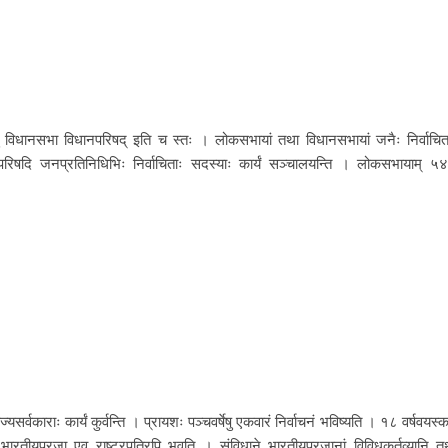
ु विधानसभा विधानपरिषद् इति च स्तः । लोकसभायां तथा विधानसभायां जनैः निर्वाचित
परिषदि जनप्रतिनिधिभिः निर्वाचिताः सदस्याः कार्यं सञ्चालयन्ति । लोकसभायाम् ५
्यसर्वकाराः कार्यं कुर्वन्ति । प्रायशः पञ्चवर्षेषु एकवारं निर्वाचनं भविष्यति । १८ वर्षवयस्क
एवं भारतीयप्रजा एव राष्ट्रपतिरपि भवति । संविधाने भारतीयप्रजानां विविधकर्तव्यानि त