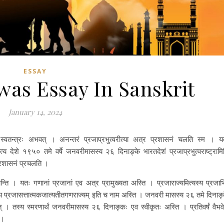
ESSAY
was Essay In Sanskrit
January 14, 2024
्वतन्त्रः अभवत् । अनन्तरं प्रजाप्रभुत्वरीत्या अत्र प्रशासनं चलति स्म । य
ृत्य देशे १९५० तमे वर्षे जनवरीमासस्य २६ दिनाङ्के भारतदेशं प्रजाप्रभुत्वराष्ट्रामि
प्रशासनं प्रचलति ।
यन्ति । यतः गणानां प्रजानां एव अत्र प्रामुख्यता अस्ति । प्रजाराज्यमित्यस्य प्रजाभ
रतस्य प्रजासत्तात्मकजात्यतीतगणराज्यम् इति च नाम अस्ति । जनवरी मासस्य २६ तमे दिनाङ्
ीत् । तस्य स्मरणार्थं जनवरीमासस्य २६ दिनाङ्कः एव स्वीकृतः अस्ति । प्रतिवर्षं वैभव
 ।