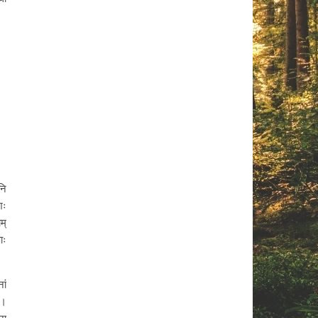
नि
शः
म्
ाः
ां
ि।
ना