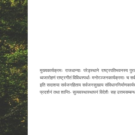
मुख्यकार्यक्रमः राजधान्याः परेड्स्थाने राष्ट्रपतिभवनस्य पुर
ध्वजारोहणं राष्ट्रगीतं विविधस्पर्धाः मनोरञ्जनकार्यक्रमाः च सर
इति सदाशया सर्वजनहिताय सर्वजनसुखाय संविधाननिर्माणकार्य
प्रदर्शनं तथा शान्ति- सुव्यवस्थास्थापनं विदेशैः सह उत्तमसम्बन्