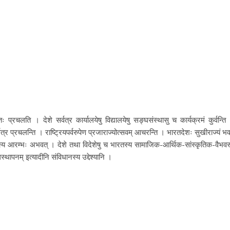
तः प्रचलति । देशे सर्वत्र कार्यालयेषु विद्यालयेषु सङ्घसंस्थासु च कार्यक्रमं कुर्वन्ति
्वत्र प्रचलन्ति । राष्ट्रियपर्वरुपेण प्रजाराज्योत्सवम् आचरन्ति । भारतदेशः सुखीराज्यं भव
स्य आरम्भः अभवत् । देशे तथा विदेशेषु च भारतस्य सामाजिक-आर्थिक-सांस्कृतिक-वैभवस
धस्थापनम् इत्यादीनि संविधानस्य उद्देश्यानि ।