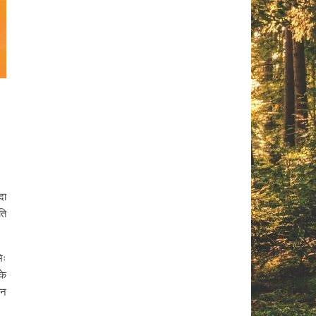
दा
ति
िः
के
ेन