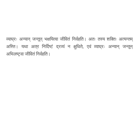
व्याघ्रः अन्यान् जन्तून् भक्षयित्वा जीवितं निर्वहति। अतः तस्य शक्तिः अत्यन्तम्
अस्ति। यथा अत्र निर्दिष्टं द्रव्यं न क्षुधिते, एवं व्याघ्रः अन्यान् जन्तून्
अभिलष्ट्वा जीवितं निर्वहति।