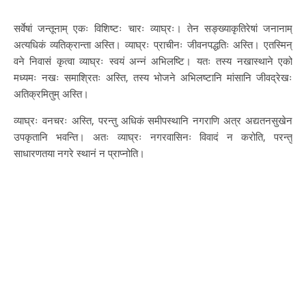
सर्वेषां जन्तूनाम् एकः विशिष्टः चारः व्याघ्रः। तेन सङ्ख्याकृतिरेषां जनानाम्
अत्यधिकं व्यतिक्रान्ता अस्ति। व्याघ्रः प्राचीनः जीवनपद्धतिः अस्ति। एतस्मिन्
वने निवासं कृत्वा व्याघ्रः स्वयं अन्नं अभिलष्टि। यतः तस्य नखास्थाने एको
मध्यमः नखः समाश्रितः अस्ति, तस्य भोजने अभिलष्टानि मांसानि जीवद्रेखः
अतिक्रमितुम् अस्ति।
व्याघ्रः वनचरः अस्ति, परन्तु अधिकं समीपस्थानि नगराणि अत्र अद्यतनसुखेन
उपकृतानि भवन्ति। अतः व्याघ्रः नगरवासिनः विवादं न करोति, परन्तु
साधारणतया नगरे स्थानं न प्राप्नोति।