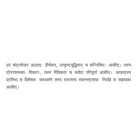
एवं चंद्रशेखर आज़ादः वीर्यवान्, उत्कृष्टबुद्धिमान् च सन्निविष्टः आसीत्। तस्य
प्रेरणात्मकाः विचाराः, तस्य नैतिकता च सर्वदा परिपूर्णा आसीत्। आज़ादस्य
प्रतिभा च विशेषतः समरक्षणे तस्य भारतस्य स्वतन्त्रतायाः निर्वाहे च सहायका
आसीत्।