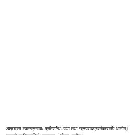
आज़ादस्य स्वतन्त्रतायाः प्रतिसन्धिः यथा तथा रहस्यवादप्रवर्तकत्वमपि आसीत्।