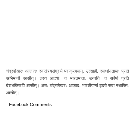
चंद्रशेखरः आज़ादः स्वातंत्र्यसंग्रामे पराक्रमवान्, उत्साही, स्वाधीनतायाः प्रति
अभिमानी आसीत्। तस्य आदर्शः च भारतमाता, उन्नतिः च सर्वेषां प्रति
देशभक्तिरपि आसीत्। अतः चंद्रशेखरः आज़ादः भारतीयानां हृदये सदा स्थापितः
आसीत्।
Facebook Comments