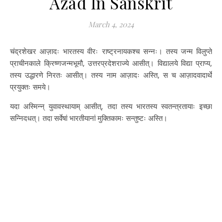
Azad In Sanskrit
March 4, 2024
चंद्रशेखर आज़ादः भारतस्य वीरः राष्ट्रनायकश्च सन्नः। तस्य जन्म विलुप्ते
प्राचीनकाले क्रिष्णजन्मभूमौ, उत्तरप्रदेशराज्ये आसीत्। विद्यालये विद्या प्राप्य,
तस्य उद्धारणे निरतः आसीत्। तस्य नाम आज़ादः अस्ति, स च आज़ादवादार्थे
प्रयुक्तः समये।
यदा अस्मिन्न् युवावस्थायाम् आसीत्, तदा तस्य भारतस्य स्वतन्त्रतायाः इच्छा
सन्निदधत्। तदा सर्वेषां भारतीयानां मुक्तिकामः सन्तुष्टः अस्ति।