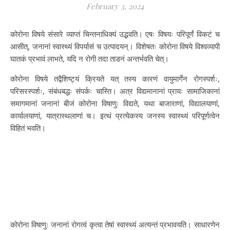
February 3, 2024
कोरोना विषये संसारे व्याप्तं चिन्तनाधिक्यं उद्भवति। एषः विषयः परिपूर्णं विकटं च
आसीत्, जनानां स्वास्थ्यं विपर्यासं च उत्पादयन्। विशेषतः कोरोना विषये विश्वव्यापी
घातकं प्रभावं लाभते, यदि न रोगी तदा ताडनं अन्तर्भवति चेत्।
कोरोना विषये तद्वैशिष्ट्यं क्रियते यत् तस्य कारणं वायुमार्गेन रोगस्पर्शः,
परिसरस्पर्शः, संबंधबद्धः संपर्कः चास्ति। अत्र विद्यमानानां प्रायः सामाजिकानां
समागमानां जनानां बीजं कोरोना विषाणुः विद्यते, यथा बाजाराणां, विद्यालयाणां,
कार्यालयाणां, यात्रास्थलाणां च। इत्थं प्रत्येकस्य जनस्य स्वास्थ्यं परिपूर्णत्वेन
विहितं भवति।
कोरोना विषाणुः जनानां रोगत्वं कृत्वा तेषां स्वास्थ्यं अत्यन्तं प्रभावयति। साधारणेन