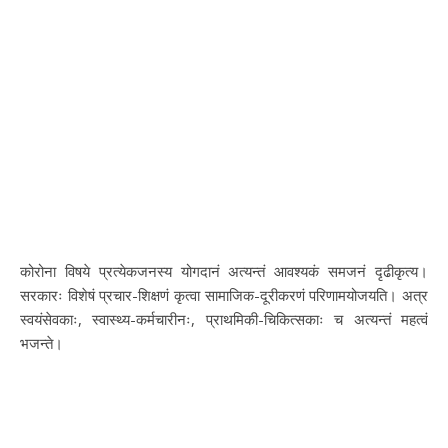
कोरोना विषये प्रत्येकजनस्य योगदानं अत्यन्तं आवश्यकं समजनं दृढीकृत्य।
सरकारः विशेषं प्रचार-शिक्षणं कृत्वा सामाजिक-दूरीकरणं परिणामयोजयति। अत्र
स्वयंसेवकाः, स्वास्थ्य-कर्मचारीनः, प्राथमिकी-चिकित्सकाः च अत्यन्तं महत्वं
भजन्ते।