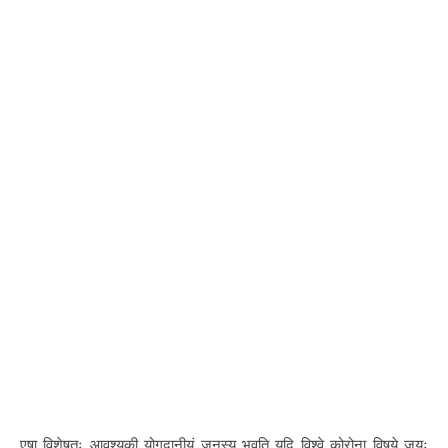
एषा विशेषतः आवश्यकी योगदानीयं जनस्य भवति यदि विश्वे कोरोना विषये जयः