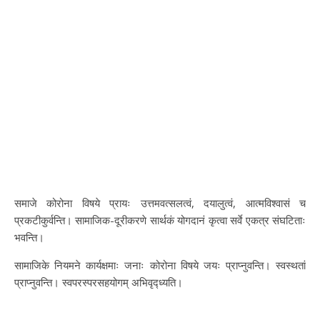
समाजे कोरोना विषये प्रायः उत्तमवत्सलत्वं, दयालुत्वं, आत्मविश्वासं च
प्रकटीकुर्वन्ति। सामाजिक-दूरीकरणे सार्थकं योगदानं कृत्वा सर्वे एकत्र संघटिताः
भवन्ति।
सामाजिके नियमने कार्यक्षमाः जनाः कोरोना विषये जयः प्राप्नुवन्ति। स्वस्थतां
प्राप्नुवन्ति। स्वपरस्परसहयोगम् अभिवृद्ध्यति।