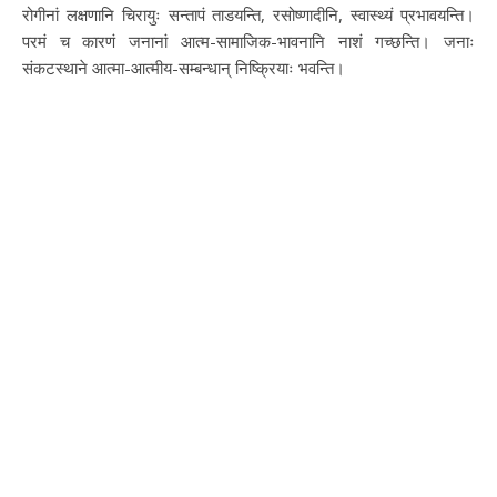
रोगीनां लक्षणानि चिरायुः सन्तापं ताडयन्ति, रसोष्णादीनि, स्वास्थ्यं प्रभावयन्ति।
परमं च कारणं जनानां आत्म-सामाजिक-भावनानि नाशं गच्छन्ति। जनाः
संकटस्थाने आत्मा-आत्मीय-सम्बन्धान् निष्क्रियाः भवन्ति।