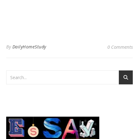
By
DailyHomeStudy
0 Comments