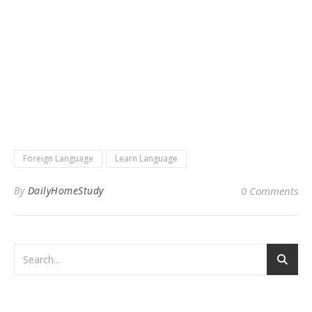
Foreign Language
Learn Language
By
DailyHomeStudy
0 Comments